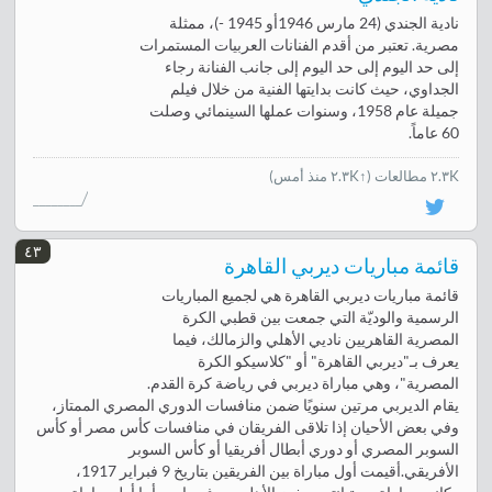
نادية الجندي (24 مارس 1946أو 1945 -)، ممثلة
مصرية. تعتبر من أقدم الفنانات العربيات المستمرات
إلى حد اليوم إلى حد اليوم إلى جانب الفنانة رجاء
الجداوي، حيث كانت بدايتها الفنية من خلال فيلم
جميلة عام 1958، وسنوات عملها السينمائي وصلت
60 عاماً.
٢.٣K مطالعات
(↑٢.٣K منذ أمس)
٤٣
قائمة مباريات ديربي القاهرة
قائمة مباريات ديربي القاهرة هي لجميع المباريات
الرسمية والوديّة التي جمعت بين قطبي الكرة
المصرية القاهريين ناديي الأهلي والزمالك، فيما
يعرف بـ"ديربي القاهرة" أو "كلاسيكو الكرة
المصرية"، وهي مباراة ديربي في رياضة كرة القدم.
يقام الديربي مرتين سنويًا ضمن منافسات الدوري المصري الممتاز،
وفي بعض الأحيان إذا تلاقى الفريقان في منافسات كأس مصر أو كأس
السوبر المصري أو دوري أبطال أفريقيا أو كأس السوبر
الأفريقي.أقيمت أول مباراة بين الفريقين بتاريخ 9 فبراير 1917،