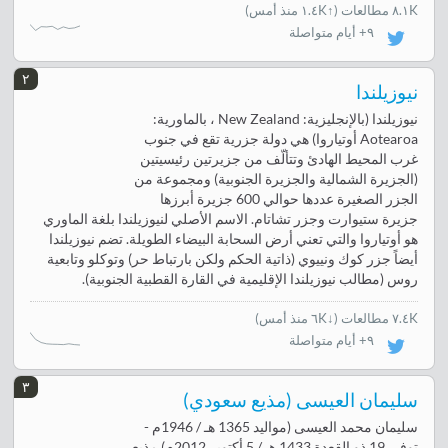
٨.١K مطالعات
(
↑١.٤K منذ أمس
)
٩+ أيام متواصلة
٢
نيوزيلندا
نيوزيلندا (بالإنجليزية: New Zealand ، بالماورية:
Aotearoa أوتياروا) هي دولة جزرية تقع في جنوب
غرب المحيط الهادئ وتتألّف من جزيرتين رئيسيتين
(الجزيرة الشمالية والجزيرة الجنوبية) ومجموعة من
الجزر الصغيرة عددها حوالي 600 جزيرة أبرزها
جزيرة ستيوارت وجزر تشاتام. الاسم الأصلي لنيوزيلندا بلغة الماوري
هو أوتياروا والتي تعني أرض السحابة البيضاء الطويلة. تضم نيوزيلندا
أيضاً جزر كوك ونييوي (ذاتية الحكم ولكن بارتباط حر) وتوكلو وتابعية
روس (مطالب نيوزيلندا الإقليمية في القارة القطبية الجنوبية).
٧.٤K مطالعات
(
↓٦K منذ أمس
)
٩+ أيام متواصلة
٣
سليمان العيسى (مذيع سعودي)
سليمان محمد العيسى (مواليد 1365 هـ / 1946م -
توفي 19 ذو القعدة 1433 هـ / 5 أكتوبر 2012م) مذيع