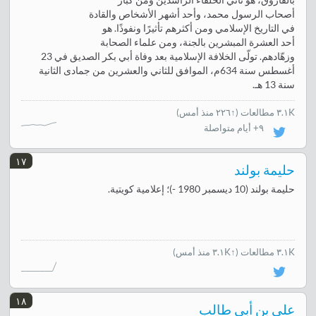
بالفاروق، هو ثاني الخلفاء الراشدين ومن كبار
أصحاب الرسول محمد، وأحد أشهر الأشخاص والقادة
في التاريخ الإسلامي ومن أكثرهم تأثيرًا ونفوذًا. هو
أحد العشرة المبشرين بالجنة، ومن علماء الصحابة
وزهّادهم. تولّى الخلافة الإسلامية بعد وفاة أبي بكر الصديق في 23
أغسطس سنة 634م، الموافق للثاني والعشرين من جمادى الثانية
سنة 13 هـ.
٣.١K مطالعات
(
↑٢٢٦ منذ أمس
)
٩+ أيام متواصلة
١٧
حليمة بولند
حليمة بولند (10 ديسمبر 1980 -)؛ إعلامية كويتية.
٣.١K مطالعات
(↑٣.١K منذ أمس)
١٨
علي بن أبي طالب