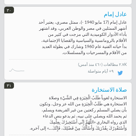
٣٠
عادل إمام
عادل إمام (17 مايو 1940 -)، ممثل مصري، يعتبر أحد
أشهر الممثلين في مصر والوطن العربي، وقد اشتهر
بأداء الأدوار الكوميدية التي مزجت في كثير من
الأفلام بالرومانسية والسياسية والقضايا الإجتماعية،
بدأ حياته الفنية عام 1960 وشارك في بطولة العديد
من الأفلام والمسرحيات والمسلسلات.
٢.٧K مطالعات
(
↑٤٦ منذ أمس
)
٩+ أيام متواصلة
٣١
صلاة الاستخارة
الاستخارة لغوياً طَلَبُ الْخِيَرَةِ فِي الشَّيْءِ وصلاة
الاستخارة هي طَلَبُ الْخِيَرَةِ من الله عز وجل، وتكون
بأن يصلي المسلم ركعتين من غير الفريضة ويسلم،
ثم يحمد الله ويصلي على نبيه، ثم يدعو بنص الدعاء
الذي رواه البخاري «اللَّهُمَّ إِنِّي أَسْتَخِيرُكَ بِعِلْمِكَ
وَأَسْتَقْدِرُكَ بِقُدْرَتِكَ وَأَسْأَلُكَ مِنْ فَضْلِكَ، فَإِنَّكَ....» إلى آخره.