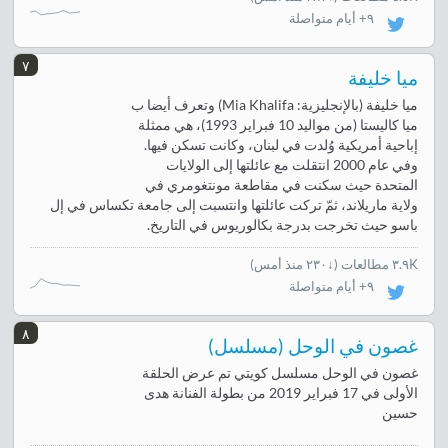
٩+ أيام متواصلة
٧
ميا خليفة
ميا خليفة (بالإنجليزية: Mia Khalifa) وتعرف أيضا ب
ميا كاليستا (من مواليد 10 فبراير 1993)، هي ممثلة
إباحية أمريكية وُلدت في لبنان، وكانت تسكن فيها.
وفي عام 2000 انتقلت مع عائلتها إلى الولايات
المتحدة حيث سكنت في مقاطعة مونتغومري في
ولاية ماريلاند، ثمّ تركت عائلتها وانتسبت إلى جامعة تكساس في إل
باسو حيث تخرجت بدرجة بكالوريوس في التاريخ.
٣.٩K مطالعات
(
↓٢٣٠ منذ أمس
)
٩+ أيام متواصلة
٨
غصون في الوحل (مسلسل)
غصون في الوحل مسلسل كويتي تم عرض الحلقة
الأولى في 17 فبراير 2019 من بطولة الفنانة هدى
حسين