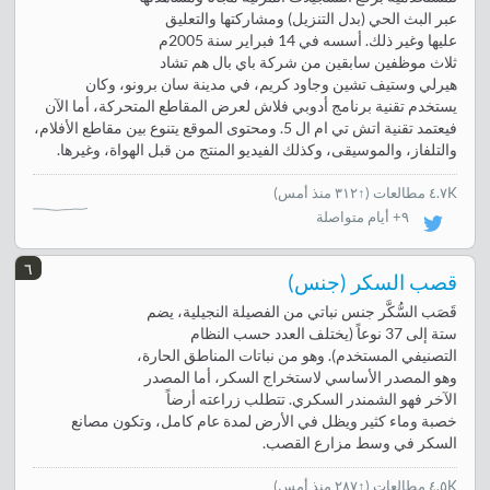
عبر البث الحي (بدل التنزيل) ومشاركتها والتعليق
عليها وغير ذلك. أسسه في 14 فبراير سنة 2005م
ثلاث موظفين سابقين من شركة باي بال هم تشاد
هيرلي وستيف تشين وجاود كريم، في مدينة سان برونو، وكان
يستخدم تقنية برنامج أدوبي فلاش لعرض المقاطع المتحركة، أما الآن
فيعتمد تقنية اتش تي ام ال 5. ومحتوى الموقع يتنوع بين مقاطع الأفلام،
والتلفاز، والموسيقى، وكذلك الفيديو المنتج من قبل الهواة، وغيرها.
٤.٧K مطالعات
(
↑٣١٢ منذ أمس
)
٩+ أيام متواصلة
٦
قصب السكر (جنس)
قَصَب السُّكَّر جنس نباتي من الفصيلة النجيلية، يضم
ستة إلى 37 نوعاً (يختلف العدد حسب النظام
التصنيفي المستخدم). وهو من نباتات المناطق الحارة،
وهو المصدر الأساسي لاستخراج السكر، أما المصدر
الآخر فهو الشمندر السكري. تتطلب زراعته أرضاً
خصبة وماء كثير ويظل في الأرض لمدة عام كامل، وتكون مصانع
السكر في وسط مزارع القصب.
٤.٥K مطالعات
(
↑٢٨٧ منذ أمس
)