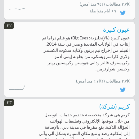
٢.٧K مطالعات
(
↓٩٤ منذ أمس
)
٩+ أيام متواصلة
٣٢
عيون كبيرة
عيون كبيرة (بالإنجليزية: Big Eyes) هو فيلم دراما تم
إنتاجه في الولايات المتحدة وصدر في سنة 2014.
الفيلم من إخراج تيم برتون وكتابة سكوت الكسندر
ولاري كاراسزويسكي. من بطولة إيمي آدمز
وكريستوف فالتز وداني هيوستن وكريستين ريتر
وجيسن شوارتزمن.
٢.٧K مطالعات
(↑٢.٧K منذ أمس)
٣٣
كريم (شركة)
كريم هي شركة متخصصة بتقديم خدمات التوصيل
من خلال موقعها الإلكتروني وتطبيقات الهواتف
الجوّالة الذكية. يقع مقرها في مدينة دبي، بالإضافة
إلى إمكانية رصد و تتبع مكان السيارة بشكل آلي وآني