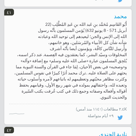
٤١
محمد
أَبُو القَاسِم مُحَمَّد بنِ عَبد الله بنِ عَبدِ المُطَّلِب (22
أبريل 571 - 8 يونيو 632) يُؤمن المسلمون بأنَّه رسول
الله إلى الإنس والجن؛ ليعيدهم إلى توحيد الله وعبادته
شأنه شأن كل الأنبياء والمُرسَلين، وهو خاتمهم،
وأُرسِل للنَّاس كافَّة، ويؤمنون أيضا بأنّه أشرف
المخلوقات وسيّد البشر، كما يعتقدون فيه العِصمة. عند ذكر اسمه،
يُلحِق المسلمون عبارة «‌صلى الله عليه وسلم» مع إضافة «وآله»
و«وصحبه» في بعض الأحيان، لِمَا جاء في القرآن والسنة النبوية مما
يحثهم على الصلاة عليه. .ترك محمد أثرًا كبيرًا في نفوس المسلمين،
وكثرت مظاهر محبّتهم وتعظيمهم له باتباعهم لأمره وأسلوب حياته
وتعبده لله، واحتفالهم بمولده في شهر ربيع الأول، وقيامهم بحفظ
أقواله وأفعاله وصفاته وجمع ذلك في كتب عُرفت بكتب السّيرة
والحديث النبوي.
٢.٤K مطالعات
(
↑١١٤ منذ أمس
)
٩+ أيام متواصلة
٤٢
نادية الجندي