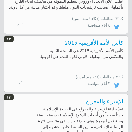
عقب إعلان الاتحاد الأوروبي لتنظيم البطولة في مختلف أنحاء القارة
بأكملها، أصبحت ترشيحات الدول ملغاة. و تم اختيار مدينة من كل دولة.
٣.٦K مطالعات
(
↑١.٣K منذ أمس
)
٤ أيام متواصلة
١٢
كأس الأمم الأفريقية 2019
كأس الأمم الأفريقية 2019 هي النسخة الثانية
والثلاثون من البطولة الأولى لكرة القدم في أفريقيا.
٣.٦K مطالعات
(
↑١٢ منذ أمس
)
٣ أيام متواصلة
١٣
الإسراء والمعراج
تعدّ حادثة الإسراء والمعراج في العقيدة الإسلامية
حدثاً ضخماً من أحداث الدعوة الإسلامية، سبقته البعثة
وجاء قبل الهجرة. وهي حادثة جرت في منتصف فترة
الرسالة الإسلامية ما بين السنة الحادية عشرة إلى