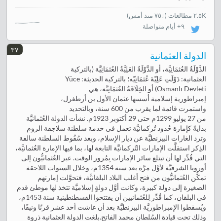
٢.٥K مطالعات
(
↓٧٥ منذ أمس
)
٩+ أيام متواصلة
٣٧
الدولة العثمانية
الدَّوْلَةُ العُثمَانِيَّة، أو الدَّوْلَةُ العَلِيَّةُ العُثمَانِيَّة (بالتركية
العثمانية: دَوْلَتِ عَلِيّهٔ عُثمَانِيّه؛ بالتركية الحديثة: Yüce
Osmanlı Devleti) أو الخِلَافَةُ العُثمَانِيَّة، هي
إمبراطورية إسلامية أسسها عثمان الأول بن أرطغرل،
واستمرت قائمة لما يقرب من 600 سنة، وبالتحديد
من 27 يوليو 1299م حتى 29 أكتوبر 1923م. نشأت الدولة العُثمانيَّة
بدايةً كإمارة حُدود تُركمانيَّة تعمل في خدمة سلطنة سلاجقة الروم
وترد الغارات البيزنطيَّة عن ديار الإسلام، وبعد سُقُوط السلطنة سالفة
الذِكر استقلَّت الإمارات التُركمانيَّة التابعة لها، بما فيها الإمارة العُثمانيَّة،
التي قُدِّر لها أن تبتلع سائر الإمارات بِمُرور الوقت. عبر العُثمانيُّون إلى
أوروبا الشرقيَّة لأوَّل مرَّة بعد سنة 1354م، وخلال السنوات اللاحقة
تمكَّن العُثمانيُّون من فتح أغلب البلاد البلقانيَّة، فتحوَّلت إمارتهم
الصغيرة إلى دولة كبيرة، وكانت أوَّل دولةٍ إسلاميَّة تتخذ لها موطئ قدم
في البلقان، كما قُدِّر لِلعُثمانيين أن يفتتحوا القسطنطينية سنة 1453م،
ويُسقطوا الإمبراطوريَّة البيزنطيَّة بعد أن عاشت أحد عشر قرنًا ونيفًا،
وذلك تحت قيادة السُلطان محمد الفاتح.بلغت الدولة العثمانية ذروة