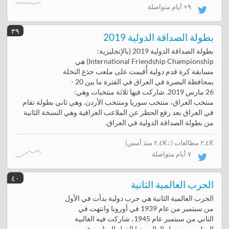
٩+ أيام متواصلة
٣٩
بطولة الصداقة الدولية 2019
بطولة الصداقة الدولية 2019 (بالإنجليزية:
International Friendship Championship) هي
مسابقة كرة قدم دولية أُقيمت على ملعب جذع النخلة
بمحافظة البصرة في العراق في الفترة ما بين 20 -
26 مارس 2019. شاركت فيها ثلاثة منتخبات وهي:
منتخب العراق، منتخب سوريا ومنتخب الأردن. وهي ثاني بطولة تقام
في العراق بعد رفع الحظر عن الملاعب العراقية وهي النسخة الثانية
من بطولة الصداقة الدولية في العراق.
٢.٤K مطالعات
(
↓٢.٤K منذ أمس
)
٧ أيام متواصلة
٤٠
الحرب العالمية الثانية
الحرب العالمية الثانية هي حرب دولية بدأت في الأول
من سبتمبر من عام 1939 في أوروبا وانتهت في
الثاني من سبتمبر عام 1945، شاركت فيه الغالبية