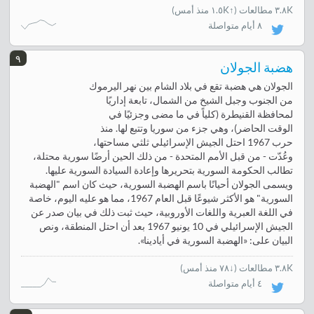
٣.٨K مطالعات
(
↑١.٥K منذ أمس
)
٨ أيام متواصلة
٩
هضبة الجولان
الجولان هي هضبة تقع في بلاد الشام بين نهر اليرموك
من الجنوب وجبل الشيخ من الشمال، تابعة إداريًا
لمحافظة القنيطرة (كلياً في ما مضى وجزئيًا في
الوقت الحاضر)، وهي جزء من سوريا وتتبع لها. منذ
حرب 1967 احتل الجيش الإسرائيلي ثلثي مساحتها،
وعُدّت - من قبل الأمم المتحدة - من ذلك الحين أرضًا سورية محتلة،
تطالب الحكومة السورية بتحريرها وإعادة السيادة السورية عليها.
ويسمى الجولان أحيانًا باسم الهضبة السورية، حيث كان اسم "الهضبة
السورية" هو الأكثر شيوعًا قبل العام 1967، مما هو عليه اليوم، خاصة
في اللغة العبرية واللغات الأوروبية، حيث ثبت ذلك في بيان صدر عن
الجيش الإسرائيلي في 10 يونيو 1967 بعد أن احتل المنطقة، ونص
البيان على: «الهضبة السورية في أيادينا».
٣.٨K مطالعات
(
↓٧٨ منذ أمس
)
٤ أيام متواصلة