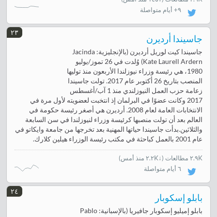
٩+ أيام متواصلة
٢٣
جاسيندا أرديرن
جاسيندا كيت لوريل أرديرن (بالإنجليزية: Jacinda
Kate Laurell Ardern) وُلدت في 26 تموز/يوليو
1980، هي رئيسة وزراء نيوزلندا الأربعون منذ توليها
المنصب بتاريخ 26 أكتوبر عام 2017. تولت جاسيندا
زعامة حزب العمل النيوزلندي منذ 1 آب/أغسطس
2017 وكانت عضوًا في البرلمان إذ انتخبت لعضويته لأول مرة في
الانتخابات العامة لعام 2008. أرديرن هي أصغر رئيسة حكومة في
العالم بعد أن تولت منصبها كرئيسة وزراء لنيوزلندا في سن السابعة
والثلاثين.بدأت جاسيندا حياتها المهنية بعد تخرجها من جامعة وايكاتو في
عام 2001 بالعمل كباحثة في مكتب رئيسة الوزراء هيلين كلارك.
٢.٩K مطالعات
(
↓٢.٢K منذ أمس
)
٦ أيام متواصلة
٢٤
بابلو إسكوبار
بابلو إميليو إسكوبار جافيريا (بالإسبانية: Pablo