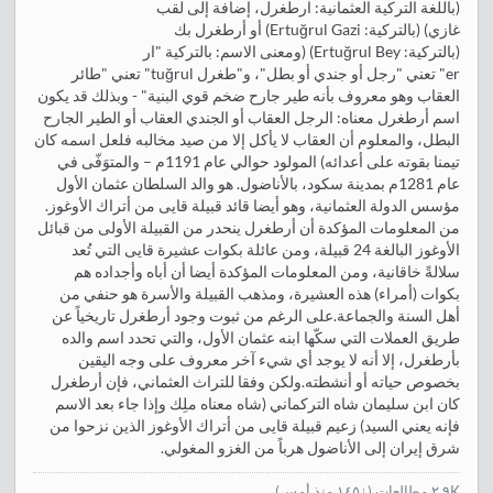
(باللغة التركية العثمانية: ارطغرل، إضافة إلى لقب
غازي) (بالتركية: Ertuğrul Gazi) أو أرطغرل بك
(بالتركية: Ertuğrul Bey) (ومعنى الاسم: بالتركية "ار
er" تعني "رجل أو جندي أو بطل"، و"طغرل tuğrul" تعني "طائر
العقاب وهو معروف بأنه طير جارح ضخم قوي البنية" - وبذلك قد يكون
اسم أرطغرل معناه: الرجل العقاب أو الجندي العقاب أو الطير الجارح
البطل، والمعلوم أن العقاب لا يأكل إلا من صيد مخالبه فلعل اسمه كان
تيمنا بقوته على أعدائه) المولود حوالي عام 1191م – والمتوَفّى في
عام 1281م بمدينة سكود، بالأناضول. هو والد السلطان عثمان الأول
مؤسس الدولة العثمانية، وهو أيضا قائد قبيلة قايى من أتراك الأوغوز.
من المعلومات المؤكدة أن أرطغرل ينحدر من القبيلة الأولى من قبائل
الأوغوز البالغة 24 قبيلة، ومن عائلة بكوات عشيرة قايى التي تُعد
سلالةً خاقانية، ومن المعلومات المؤكدة أيضا أن أباه وأجداده هم
بكوات (أمراء) هذه العشيرة، ومذهب القبيلة والأسرة هو حنفي من
أهل السنة والجماعة.على الرغم من ثبوت وجود أرطغرل تاريخياً عن
طريق العملات التي سكّها ابنه عثمان الأول، والتي تحدد اسم والده
بأرطغرل، إلا أنه لا يوجد أي شيء آخر معروف على وجه اليقين
بخصوص حياته أو أنشطته.ولكن وفقا للتراث العثماني، فإن أرطغرل
كان ابن سليمان شاه التركماني (شاه معناه ملِك وإذا جاء بعد الاسم
فإنه يعني السيد) زعيم قبيلة قايى من أتراك الأوغوز الذين نزحوا من
شرق إيران إلى الأناضول هرباً من الغزو المغولي.
٢.٩K مطالعات
(
↓١٤٥ منذ أمس
)