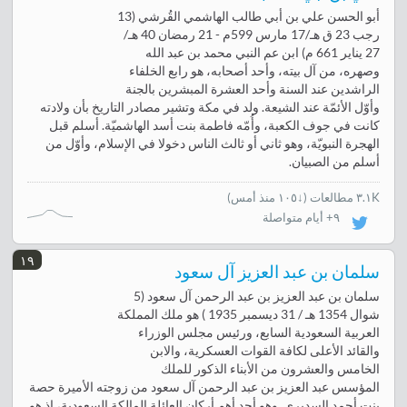
أبو الحسن علي بن أبي طالب الهاشمي القُرشي (13
رجب 23 ق هـ/17 مارس 599م - 21 رمضان 40 هـ/
27 يناير 661 م) ابن عم النبي محمد بن عبد الله
وصهره، من آل بيته، وأحد أصحابه، هو رابع الخلفاء
الراشدين عند السنة وأحد العشرة المبشرين بالجنة
وأوّل الأئمّة عند الشيعة. ولد في مكة وتشير مصادر التاريخ بأن ولادته
كانت في جوف الكعبة، وأُمّه فاطمة بنت أسد الهاشميّة. أسلم قبل
الهجرة النبويّة، وهو ثاني أو ثالث الناس دخولا في الإسلام، وأوّل من
أسلم من الصبيان.
٣.١K مطالعات
(
↓١٠٥ منذ أمس
)
٩+ أيام متواصلة
١٩
سلمان بن عبد العزيز آل سعود
سلمان بن عبد العزيز بن عبد الرحمن آل سعود (5
شوال 1354 هـ / 31 ديسمبر 1935 ) هو ملك المملكة
العربية السعودية السابع، ورئيس مجلس الوزراء
والقائد الأعلى لكافة القوات العسكرية، والابن
الخامس والعشرون من الأبناء الذكور للملك
المؤسس عبد العزيز بن عبد الرحمن آل سعود من زوجته الأميرة حصة
بنت أحمد السديري. وهو أحد أهم أركان العائلة المالكة السعودية، إذ هو