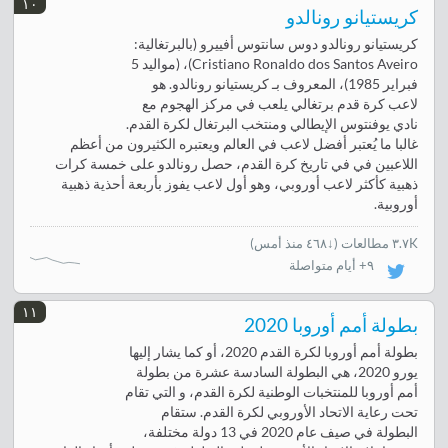
١٠
كريستيانو رونالدو
كريستيانو رونالدو دوس سانتوس أفييرو (بالبرتغالية:
Cristiano Ronaldo dos Santos Aveiro‏)، (مواليد 5
فبراير 1985)، المعروف بـ كريستيانو رونالدو. هو
لاعب كرة قدم برتغالي يلعب في مركز الهجوم مع
نادي يوفنتوس الإيطالي ومنتخب البرتغال لكرة القدم.
غالبا ما يُعتبر أفضل لاعب في العالم ويعتبره الكثيرون من أعظم
اللاعبين في في تاريخ كرة القدم، حصل رونالدو على خمسة كرات
ذهبية كأكثر لاعب أوروبي، وهو أول لاعب يفوز بأربعة أحذية ذهبية
أوروبية.
٣.٧K مطالعات
(
↓٤٦٨ منذ أمس
)
٩+ أيام متواصلة
١١
بطولة أمم أوروبا 2020
بطولة أمم أوروبا لكرة القدم 2020، أو كما يشار إليها
يورو 2020، هي البطولة السادسة عشرة من بطولة
أمم أوروبا للمنتخبات الوطنية لكرة القدم، و التي تقام
تحت رعاية الاتحاد الأوروبي لكرة القدم. ستقام
البطولة في صيف عام 2020 في 13 دولة مختلفة،