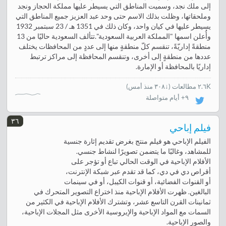
إلى ملك نجد، وسميت المناطق التي يسيطر عليها مملكة الحجاز ونجد
وملحقاتها، وظلت بذلك الاسم حتى وحد عبد العزيز جميع المناطق التي
يسيطر عليها في كيان واحد، وكان ذلك في 1351 هـ / 23 سبتمبر 1932
وأُعلن اسمها "المملكة العربية السعودية".تتألف السعودية حاليًا من 13
منطقةً إداريّةً، تنقسم كلّ منطقةٍ منها إلى عددٍ من المحافظات يختلف
عددها من منطقةٍ إلى أخرى، وتنقسم المحافظة إلى مراكز ترتبط
إداريًا بالمحافظة أو الإمارة.
٢.٦K مطالعات
(
↓٣٠٨ منذ أمس
)
٩+ أيام متواصلة
٣٦
فيلم إباحي
الفيلم الإباحي هو فيلم منتج بغرض تقديم إثارة جنسية
للمشاهد، وغالبًا ما يتضمن تصويرًا لنشاط جنسي.
الأفلام الإباحية في الوقت الحالي تباع أو تؤجر على
أقراص دي في دي، كما قد تقدم عبر شبكة الإنترنت،
أو القنوات الفضائية، أو قنوات الكيبل، أو في سينمات
البالغين. ظهرت الأفلام الإباحية منذ اختراع التصوير المتحرك في
ثمانينات القرن التاسع عشر، وتشترك الأفلام الإباحية في الكثير من
السمات مع المواد الإباحية والإيروسية الأخرى مثل المجلات الإباحية،
والصور الإباحية.