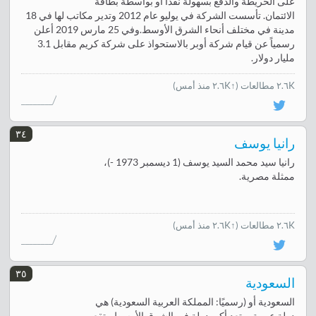
على الخريطة والدفع بسهولة نقداً أو بواسطة بطاقة
الائتمان. تأسست الشركة في يوليو عام 2012 وتدير مكاتب لها في 18
مدينة في مختلف أنحاء الشرق الأوسط.وفي 25 مارس 2019 أعلن
رسمياً عن قيام شركة أوبر بالاستحواذ على شركة كريم مقابل 3.1
مليار دولار.
٢.٦K مطالعات
(↑٢.٦K منذ أمس)
٣٤
رانيا يوسف
رانيا سيد محمد السيد يوسف (1 ديسمبر 1973 -)،
ممثلة مصرية.
٢.٦K مطالعات
(↑٢.٦K منذ أمس)
٣٥
السعودية
السعودية أو (رسميًا: المملكة العربية السعودية) هي
دولة عربية، وتعد أكبر دولة في الشرق الأوسط وتقع