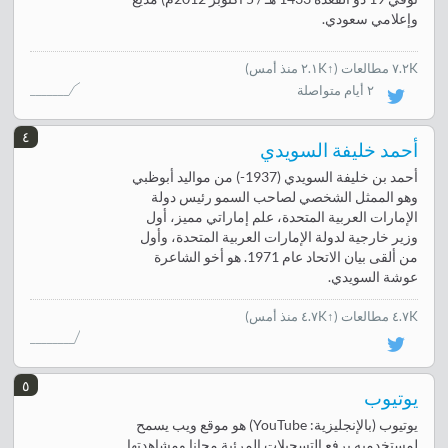
وإعلامي سعودي.
٧.٢K مطالعات
(
↑٢.١K منذ أمس
)
٢ أيام متواصلة
٤
أحمد خليفة السويدي
أحمد بن خليفة السويدي (1937-) من مواليد أبوظبي
وهو الممثل الشخصي لصاحب السمو رئيس دولة
الإمارات العربية المتحدة، علم إماراتي مميز، أول
وزير خارجية لدولة الإمارات العربية المتحدة، وأول
من ألقى بيان الاتحاد عام 1971. هو أخو الشاعرة
عوشة السويدي.
٤.٧K مطالعات
(↑٤.٧K منذ أمس)
٥
يوتيوب
يوتيوب (بالإنجليزية: YouTube) هو موقع ويب يسمح
لمستخدميه برفع التسجيلات المرئية مجانا ومشاهدتها