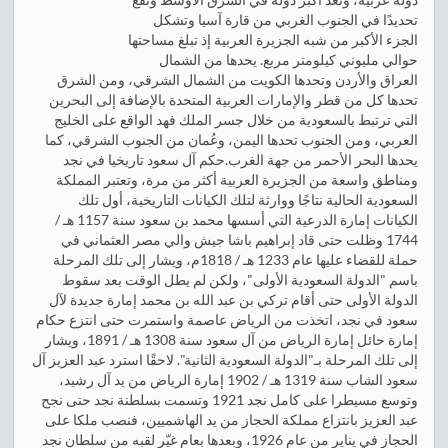
تحديدًا في الجنوب الغربي من قارة آسيا وتشكل
الجزء الأكبر من شبه الجزيرة العربية إذ تبلغ مساحتها
حوالي مليوني كيلومتر مربع. يحدها من الشمال
العراق والأردن وتحدها الكويت من الشمال الشرقي، ومن الشرق
تحدها كل من قطر والإمارات العربية المتحدة بالإضافة إلى البحرين
التي ترتبط بالسعودية من خلال جسر الملك فهد الواقع على الخليج
العربي، ومن الجنوب تحدها اليمن، وعُمان من الجنوب الشرقي، كما
يحدها البحر الأحمر من جهة الغرب.حكم آل سعود تاريخيا في نجد
ومناطق واسعة من الجزيرة العربية أكثر من مرة، وتعتبر المملكة
السعودية الحالية نتاجًا ووارثة لتلك الكيانات التاريخية، أول تلك
الكيانات إمارة الدرعية التي أسسها محمد بن سعود سنة 1157 هـ /
1744 وظلت حتى قاد إبراهيم باشا جيش والي مصر العثماني في
حملة للقضاء عليها عام 1233 هـ / 1818م، ويشار إلى تلك المرحلة
باسم "الدولة السعودية الأولى"، ولكن لم يطل الوقت بعد سقوط
الدولة الأولى حتى أقام تركي بن عبد الله بن محمد إمارة جديدة لآل
سعود في نجد، اتخذت من الرياض عاصمة واستمرت حتى انتزع حكام
إمارة حائل إمارة الرياض من آل سعود سنة 1308 هـ / 1891، ويشار
إلى تلك المرحلة بـ"الدولة السعودية الثانية". لاحقًا استرد عبد العزيز آل
سعود الشاب سنة 1319 هـ / 1902 إمارة الرياض من يد آل رشيد،
وتوسع مسيطرا على كامل نجد 1921 وتسمت بسلطنة نجد حتى نجح
عبد العزيز بانتزاع مملكة الحجاز من يد الهاشميين، فنصب ملكا على
الحجاز في يناير من عام 1926، وبعدها بعام غيّر لقبه من سلطان نجد