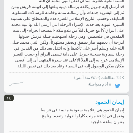
السنة الثانية عشرة، منذ أن أعلن النبي محمد أن الله
قد أرسل إليه جبريل يكلفه برسالة دينية يبلغها إلى قبيلته قريش ومن
ثم إلى البشرية جمعاء، وأن رسالته متمة وخاتمة للرسالات السماوية
السابقة، وحسب التاريخ الإسلامي للفترة هذه والمصطلح على تسميته
السيرة النبوية يعد حدث الإسراء الرحلة التي أرسل الله بها نبيه محمد
على البراق[؟] مع جبريل ليلاً من بلدهِ مكة -المسجد الحرام- إلى بيت
المقدس في فلسطين، وهي رحلة استهجنت قبيلة قريش حدوثها
لدرجة أن بعضهم صار يصفق ويصفر مستهزئاً، ولكن النبي محمد صلى
الله عليه وسلم أصر على تأكيدها وأنه انتقل بعد ذلك من القدس في
رحلة سماوية بصحبة جبريل على دابة تسمى البراق أو حسب التعبير
الإسلامي عرج به إلى الملأ الأعلى عند سدرة المنتهى أي إلى أقصى
مكان يمكن الوصول إليهِ في السماء وعاد بعد ذلك في نفس الليلة.
٣.٥K مطالعات
(
↑٧٤١ منذ أمس
)
٨ أيام متواصلة
١٤
إيمان الحمود
إيمان الحمود هي إعلامية سعودية مقيمة في فرنسا
وتعمل في إذاعة مونت كارلو الدولية وتقدم برنامج
بعنوان ساعة خليجية