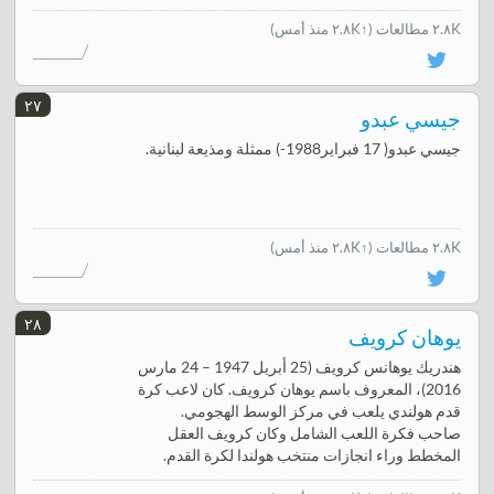
٢.٨K مطالعات
(↑٢.٨K منذ أمس)
٢٧
جيسي عبدو
جيسي عبدو( 17 فبراير1988-) ممثلة ومذيعة لبنانية.
٢.٨K مطالعات
(↑٢.٨K منذ أمس)
٢٨
يوهان كرويف
هندريك يوهانس كرويف (25 أبريل 1947 – 24 مارس
2016)، المعروف باسم يوهان كرويف. كان لاعب كرة
قدم هولندي يلعب في مركز الوسط الهجومي.
صاحب فكرة اللعب الشامل وكان كرويف العقل
المخطط وراء انجازات منتخب هولندا لكرة القدم.