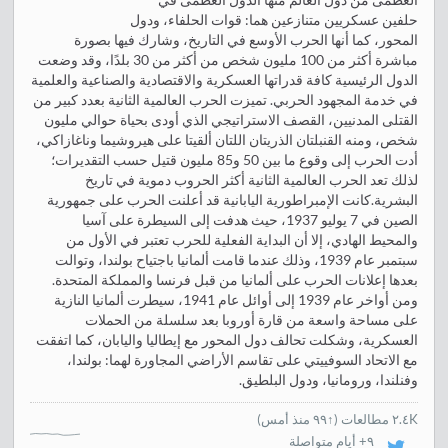
العظمى من دول العالم منها الدول العظمى في
حلفين عسكريين متنازعين هما: قوات الحلفاء، ودول
المحور، كما أنها الحرب الأوسع في التاريخ، وشارك فيها بصورة
مباشرة أكثر من 100 مليون شخص من أكثر من 30 بلدًا، وقد وضعت
الدول الرئيسية كافة قدراتها العسكرية والاقتصادية والصناعية والعلمية
في خدمة المجهود الحربي. تميزت الحرب العالمية الثانية بعدد كبير من
القتلى المدنيين، القصف الاستراتيجي الذي أودى بحياة حوالي مليون
شخص، ومنه القنبلتان الذريتان اللتان ألقيتا على هيروشيما وناغازاكي،
أدت الحرب إلى وقوع ما بين 50 و85 مليون قتيل حسب التقديرات؛
لذلك تعد الحرب العالمية الثانية أكثر الحروب دموية في تاريخ
البشرية.كانت الإمبراطورية اليابانية قد أعلنت الحرب على جمهورية
الصين في 7 يوليو 1937، حيث هدفت إلى السيطرة على آسيا
والمحيط الهادي، إلا أن البداية الفعلية للحرب تعتبر في الأول من
سبتمبر عام 1939، وذلك عندما قامت ألمانيا باجتياح بولندا، وتوالت
بعدها إعلانات الحرب على ألمانيا من قبل فرنسا والمملكة المتحدة.
ومن أواخر عام 1939 إلى أوائل عام 1941، سيطرت ألمانيا النازية
على مساحة واسعة من قارة أوروبا بعد سلسلة من الحملات
العسكرية، وشكلت تحالف دول المحور مع إيطاليا واليابان، كما اتفقت
مع الاتحاد السوفييتي على تقاسم الأراضي المجاورة لهما: بولندا،
وفنلندا، ورومانيا، ودول البلطيق.
٢.٤K مطالعات
(
↑٩٩ منذ أمس
)
٩+ أيام متواصلة