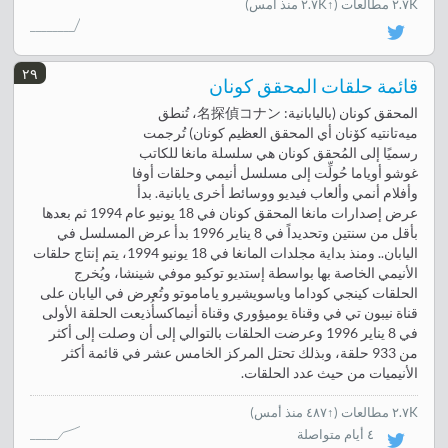
٢.٧K مطالعات
(↑٢.٧K منذ أمس)
٢٩
قائمة حلقات المحقق كونان
المحقق كونان (باليابانية: 名探偵コナン، تُنطق
ميه‌‌تانتيه كۆنان أي المحقق العظيم كونان) تُرجمت
رسميًا إلى المُحقق كونان هي سلسلة مانغا للكاتب
غوشو أوياما حُولِّت إلى مسلسل أنيمي وحلقات أوفا
وأفلام أنمي وألعاب فيديو ووسائط أخرى يابانية. بدأ
عرض إصدارات مانغا المحقق كونان في 18 يونيو عام 1994 ثم بعدها
بأقل من سنتين وتحديداً في 8 يناير 1996 بدأ عرض المسلسل في
اليابان.. ومنذ بداية مجلدات المانغا في 18 يونيو 1994، يتم إنتاج حلقات
الأنيمي الخاصة بها بواسطة إستديو توكيو موفي شينشا، ويُخرج
الحلقات كينجي كوداما وياسويشيرو ياماموتو وتُعرض في اليابان على
قناة نيبون تي في وقناة يوميؤوري وقناة أنيماكسأُذيعت الحلقة الأولى
في 8 يناير 1996 وعرضت الحلقات بالتوالي إلى أن وصلت إلى أكثر
من 933 حلقة، وبذلك تحتل المركز الخامس عشر في قائمة أكثر
الأنيميات من حيث عدد الحلقات.
٢.٧K مطالعات
(
↑٤٨٧ منذ أمس
)
٤ أيام متواصلة