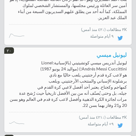
أمين سر العائلة ورئيس مجلسها، والمستشار الشخصي لملوك
المملكة، كما أنه أحد من يطلق عليهم السديريون السبعة من أبناء
الملك عبد العزيز.
٣K مطالعات
(
↓٤٢ منذ أمس
)
٩ أيام متواصلة
٢٠
ليونيل ميسي
ليونيل أندريس ميسي كوتشيتيني (بالإسبانية:Lionel
Andrés Messi Cuccittini؛) (مواليد 24 يونيو 1987)
هو لاعب كرة قدم أرجنتيني يلعب حاليًا مع نادي
برشلونة الإسباني و‌المنتخب الأرجنتيني. ويلعب
كمهاجم وكجناح. يعتبر أحد أفضل لاعبي كرة القدم في
جيله، بل وحتى يُصنّف أنه من بين الأفضل تاريخياً حيث رُشح عدة
مرات لجائزة الكرة الذهبية وأفضل لاعب كرة قدم في العالم وهو بسن
20 و21 وفاز بهما بسن 22.
٣K مطالعات
(
↓٤٢١ منذ أمس
)
٩+ أيام متواصلة