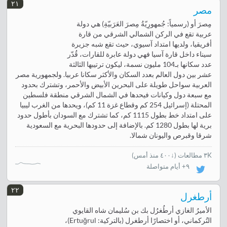
٢١
مصر
مِصرَ أو (رسمياً: جُمهورِيّةُ مِصرَ العَرَبيّةِ) هي دولة
عربية تقع في الركن الشمالي الشرقي من قارة
أفريقيا، ولديها امتداد آسيوي، حيث تقع شبه جزيرة
سيناء داخل قارة آسيا فهي دولة عابرة للقارات، قُدّر
عدد سكانها بـ104 مليون نسمة، ليكون ترتيبها الثالثة
عشر بين دول العالم بعدد السكان والأكثر سكانا عربيا. ولجمهورية مصر
العربية سواحل طويلة على البحرين الأبيض والأحمر، وتشترك بحدود
مع سبعة دول وكيانات فيحدها في الشمال الشرقي منطقة فلسطين
المحتلة (إسرائيل 254 كم وقطاع غزة 11 كم)، ويحدها من الغرب ليبيا
على امتداد خط بطول 1115 كم، كما تشترك مع السودان بأطول حدود
برية لها بطول 1280 كم. بالإضافة إلى حدودها البحرية مع السعودية
شرقا وقبرص واليونان شمالا.
٣K مطالعات
(
↓٤٠٠ منذ أمس
)
٩+ أيام متواصلة
٢٢
أرطغرل
الأميرُ الغازي أرطُغرُل بك بن سُليمان شاه القايوي
التُركماني، أو اختصارًا أرطغرل (بالتركية: Ertuğrul)،