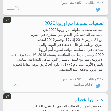
٣.٥K مطالعات
(↑٣.٥K منذ أمس)
١٥
تصفيات بطولة أمم أوروبا 2020
مسابقة تصفيات بطولة أمم أوروبا 2020 هي
المسابقة القادمة لكرة القدم التي ستجرى في الفترة
من 21 مارس 2019 إلى 19 نوفمبر 2019 لتحديد
الفرق الوطنية للرجال الأعضاء في اليويفا والتي
ستدخل في المسابقة النهائية لبطولة أمم أوروبا
2020. وسيتم الربط بين المنافسة ونسخة 2018–19 من دوري الأمم
الأوروبية، مما يتيح للبلدان مسارا ثانويا للتأهل للمسابقة النهائية.
وللمرة الأولى منذ عام 1976، لا يكون أي فريق مؤهلا تلقائيا لبطولة
أمم أوروبا بوصفه البلد المضيف.
٣.٣K مطالعات
(
↑١.٦K منذ أمس
)
٢ أيام متواصلة
١٦
عمر بن الخطاب
أبو حفص عمر بن الخطاب العدوي القرشي، المُلقب