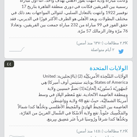
وكانت مباراة ودية انتهت بفوز الأهلي بهدف واحد، أما أول مباراة
رسمية بين الفريقين فكانت في دوري منطقة القاهرة بتاريخ 17
نوفمبر 1922 وانتهت بالتعادل السلبي، لتتوالى المواجهات بعد ذلك في
مختلف البطولات. ويعد الأهلي هو الطرف الأكثر فوزًا في الديربي، فقد
حقق الفوز في 99 مباراة من 232 مباراة جمعت بين الفريقين، وتعادلا
76 مرّة وفاز الزمالك 57 مرّة.
٢.٣K مطالعات
(
↑٦٣٧ منذ أمس
)
٢ أيام متواصلة
٤٤
الولايات المتحدة
الوِلَايَات المُتَّحِدَة الأَمرِيكِيَّة (2) (بالإنجليزية: United
States of America يونايتد ستيتس أوف أميركا) هِي
جُمهُورِيّة دُستُورِيّة اِتِّحادِيّة(1) تضمُّ خمسِين وِلاية
ومِنطقة العاصِمة الاتّحادية. تقع مُعظم البِلادِ في وسط
أَمريكا الشمالِيَّة، حيثُ تقع 48 وِلاية ووَاشِنطُن
العاصِمة بين المُحِيطُ الهادِئ والمُحِيطُ الأطلسي وتحُدُّها كندا شمالاً
والمَكْسِيك جنُوباً. تقع وِلاية أَلاسْكا في الشّمال الغربِيّ من القارّة،
وتحُدُّها كندا شرقاً ورُوسيَا غرباً عبَر مَضِيق بيِرينغ.
٢.٢K مطالعات
(
↓١٤٥ منذ أمس
)