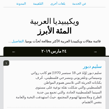
عن الخدمة
بلغات أخرى
التلقيمة
المدونة
ويكيبيديا العربية
المئة الأبرز
قائمة مقالات ويكيبيديا العربية الأكثر مطالعة تُحدَّث يوميا.
التفاصيل
…
→
٢٤ مارس ٢٠١٩
←
١
سليم دبور
سليم دبور (وُلدَ في 18 سبتمبر 1970) هو كاتب روائي
وسينمائي وتلفزيوني ومسرحي فلسطيني، عُرف
بكتاباته الجريئة التي تلامس هموم المواطن
الفلسطيني والتي شكلت نقلة نوعية على مستوى
السينما الفلسطينية الجادة، والتي تجمع بين جدية
الطرح وملامستها لهموم المجتمع، حيثُ استهدفت النخبة والعامة
بنفس الاهتمام.