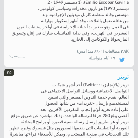
Emilio Escobar Gaviria)، (1 ديسمبر 1949 - 2
ديسمبر 1993) هو بارون مخدرات وسياسي كولومبي،
مؤسس وقائد منظمة كارتل ميديلين الإجرامية. ولد
من عائلة تعمل بالفلاحة، وقد أظهر إسكوبار مهاراته
في العمل وهو صغير. بدأ حياته الإجرامية في أواخر ستينيات القرن
العشرين في التهريب، وفي بداية الثمانينيات شارك في إنتاج وتسويق
الماريجوانا والكوكايين إلى الخارج.
٢.٩K مطالعات
(
↑٨٩٠ منذ أمس
)
٩+ أيام متواصلة
٢٥
تويتر
تويتر (بالإنجليزية: Twitter) أحد أشهر شبكات
التواصل الاجتماعية ووسائل التواصل الاجتماعي في
العالم، يقدم خدمة التدوين المصغر والتي تسمح
لمستخدميهِ بإرسال «تغريدات» من شأنها الحصول
على إعادة تغريد أو/و إعجاب المغردين الآخرين، بحد
أقصى يبلع 280 حرفا للرسالة الواحدة. وذلك مباشرة عن طريق موقع
تويتر أو عن طريق إرسال رسالة نصية قصيرة أو برامج المحادثة
الفورية أو التطبيقات التي يقدمها المطورون مثلَ فيسبوك وغيره. تظهر
تلك التحديثات في صفحة المستخدم، ويمكن للأصدقاء قراءتها مباشرةً