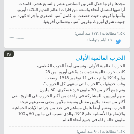
مجدها وقوتها خلال القرنين السادس عشر والسابع عشر، فامتدت
أراضيها لتشمل أنحاء واسعة من قارات العالم القديم الثلاثة: أوروبا
وآسيا وأفريقيا، حيث خضعت لها كامل آسيا الصغرى وأجزاء كبيرة من
جنوب شرق أوروبا، وغربي آسيا، وشمالي أفريقيا.
٢.٥K مطالعات
(
↓١٧٣ منذ أمس
)
٩+ أيام متواصلة
٣٨
الحرب العالمية الأولى
الحرب العالمية الأولى، وتسمى أيضاً الحرب العُظمى،
كانت حرب عالمية نشبت بدايةً في أوروبا من 28
يوليو 1914 وانتهت في 11 نوفمبر 1918. وصفت
وقت حدوثها ب"الحرب التي ستنهي كل الحروب"،
وتم جمع أكثر من 70 مليون فرد عسكري، 60 مليون
منهم أوربيين، للمشاركة في واحدة من أكبر الحروب في التاريخ. لقي
أكثر من تسعة ملايين مقاتل وسبعة ملايين مدني مصرعهم نتيجة
الحرب، وتعتبر أيضاً عامل مساهم في عدد من جرائم الإبادة الجماعية
والإنفلونزا الأسبانية عام 1918،والذي تسبب في ما بين 50 و 100
مليون حالة وفاة في جميع أنحاء العالم.
٢.٤K مطالعات
(
↓٩٠ منذ أمس
)