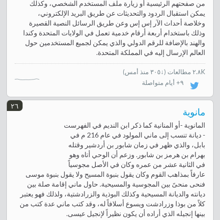
من صفحتهم الرئيسية أو زيارة ملف المستخدم الشخصي، وكذلك
يمكن استقبال الردود والتحديثات عن طريق البريد الإلكتروني،
وخلاصة أحداث الآر إس إس وعن طريق الرسائل النصية القصيرة
وذلك باستخدام أربعة أرقام خدمية تعمل في الولايات المتحدة وكندا
والهند بالإضافة للرقم الدولي والذي يمكن لجميع المستخدمين حول
العالم الإرسال إليه في المملكة المتحدة.
٢.٨K مطالعات
(
↓٣٠٥ منذ أمس
)
٩+ أيام متواصلة
٢٦
مانوية
المانوية -أو المنانية كما ذكر ابن النديم في الفهرست
- ديانة تنسب إلى ماني المولود في عام 216 م في
بابل، والذي ظهر في زمان شابور بن أردشير وقتله
بهرام بن هرمز بن شابور. وزعم أن الوحي أتاه وهو
في الثانية عشر من عمره وكان في الأصل مجوسياً
عارفاً بمذاهب القوم وكان يقول بنبوة المسيح ولا يقول بنبوة موسى
فنحى منحىً بين المجوسية والمسيحية. حاول ماني إقامة صلة بين
ديانته والديانة المسيحية وكذلك البوذية والزرادشتية، ولذلك فهو يعتبر
كلاً من بوذا وزرادشت ويسوع أسلافاً له، وقد كتب ماني عدة كتب من
بينها إنجيله الذي أراده أن يكون نظيراً لإنجيل عيسى.