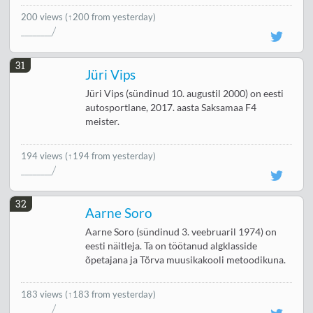
200 views
(↑200 from yesterday)
31
Jüri Vips
Jüri Vips (sündinud 10. augustil 2000) on eesti
autosportlane, 2017. aasta Saksamaa F4
meister.
194 views
(↑194 from yesterday)
32
Aarne Soro
Aarne Soro (sündinud 3. veebruaril 1974) on
eesti näitleja. Ta on töötanud algklasside
õpetajana ja Tõrva muusikakooli metoodikuna.
183 views
(↑183 from yesterday)