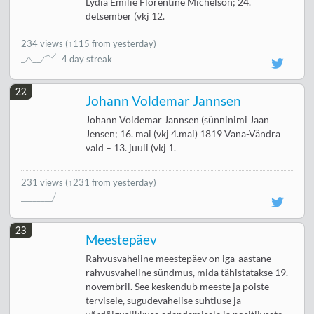
Lydia Emilie Florentine Michelson; 24.
detsember (vkj 12.
234 views
(
↑115 from yesterday
)
4 day streak
22
Johann Voldemar Jannsen
Johann Voldemar Jannsen (sünninimi Jaan
Jensen; 16. mai (vkj 4.mai) 1819 Vana-Vändra
vald – 13. juuli (vkj 1.
231 views
(↑231 from yesterday)
23
Meestepäev
Rahvusvaheline meestepäev on iga-aastane
rahvusvaheline sündmus, mida tähistatakse 19.
novembril. See keskendub meeste ja poiste
tervisele, sugudevahelise suhtluse ja