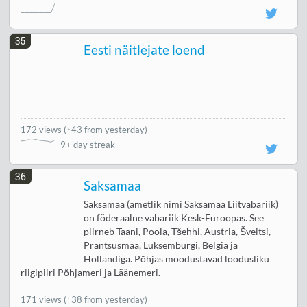
35
Eesti näitlejate loend
172 views
(
↑43 from yesterday
)
9+ day streak
36
Saksamaa
Saksamaa (ametlik nimi Saksamaa Liitvabariik)
on föderaalne vabariik Kesk-Euroopas. See
piirneb Taani, Poola, Tšehhi, Austria, Šveitsi,
Prantsusmaa, Luksemburgi, Belgia ja
Hollandiga. Põhjas moodustavad loodusliku
riigipiiri Põhjameri ja Läänemeri.
171 views
(
↑38 from yesterday
)