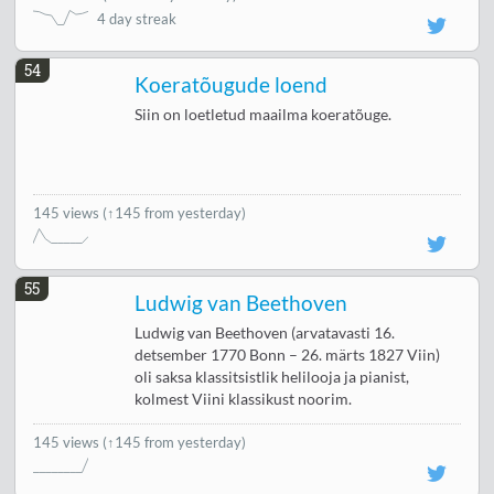
4 day streak
54
Koeratõugude loend
Siin on loetletud maailma koeratõuge.
145 views
(↑145 from yesterday)
55
Ludwig van Beethoven
Ludwig van Beethoven (arvatavasti 16.
detsember 1770 Bonn – 26. märts 1827 Viin)
oli saksa klassitsistlik helilooja ja pianist,
kolmest Viini klassikust noorim.
145 views
(↑145 from yesterday)