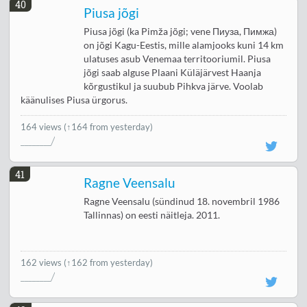
40
Piusa jõgi
Piusa jõgi (ka Pimža jõgi; vene Пиуза, Пимжа)
on jõgi Kagu-Eestis, mille alamjooks kuni 14 km
ulatuses asub Venemaa territooriumil. Piusa
jõgi saab alguse Plaani Küläjärvest Haanja
kõrgustikul ja suubub Pihkva järve. Voolab
käänulises Piusa ürgorus.
164 views
(↑164 from yesterday)
41
Ragne Veensalu
Ragne Veensalu (sündinud 18. novembril 1986
Tallinnas) on eesti näitleja. 2011.
162 views
(↑162 from yesterday)