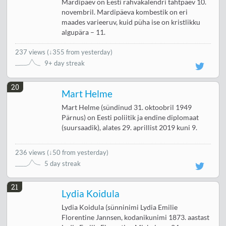
Mardipäev on Eesti rahvakalendri tähtpäev 10.
novembril. Mardipäeva kombestik on eri
maades varieeruv, kuid püha ise on kristlikku
algupära – 11.
237 views
(
↓355 from yesterday
)
9+ day streak
20
Mart Helme
Mart Helme (sündinud 31. oktoobril 1949
Pärnus) on Eesti poliitik ja endine diplomaat
(suursaadik), alates 29. aprillist 2019 kuni 9.
236 views
(
↓50 from yesterday
)
5 day streak
21
Lydia Koidula
Lydia Koidula (sünninimi Lydia Emilie
Florentine Jannsen, kodanikunimi 1873. aastast