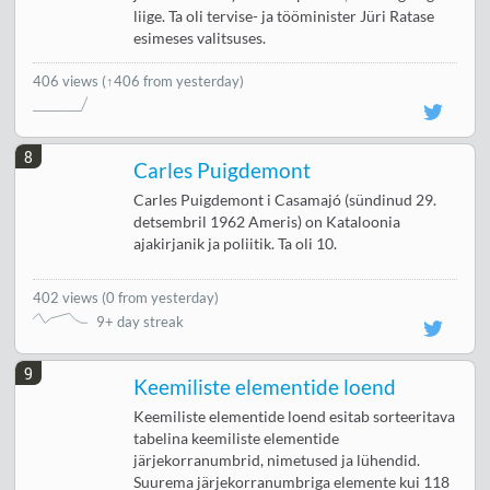
liige. Ta oli tervise- ja tööminister Jüri Ratase
esimeses valitsuses.
406 views
(↑406 from yesterday)
8
Carles Puigdemont
Carles Puigdemont i Casamajó (sündinud 29.
detsembril 1962 Ameris) on Kataloonia
ajakirjanik ja poliitik. Ta oli 10.
402 views
(
0 from yesterday
)
9+ day streak
9
Keemiliste elementide loend
Keemiliste elementide loend esitab sorteeritava
tabelina keemiliste elementide
järjekorranumbrid, nimetused ja lühendid.
Suurema järjekorranumbriga elemente kui 118