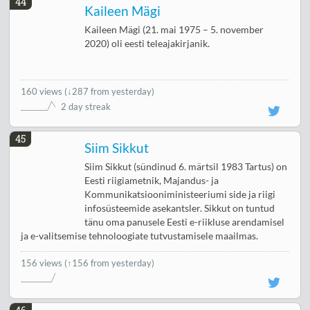
44
Kaileen Mägi
Kaileen Mägi (21. mai 1975 – 5. november
2020) oli eesti teleajakirjanik.
160 views
(
↓287 from yesterday
)
2 day streak
45
Siim Sikkut
Siim Sikkut (sündinud 6. märtsil 1983 Tartus) on
Eesti riigiametnik, Majandus- ja
Kommunikatsiooniministeeriumi side ja riigi
infosüsteemide asekantsler. Sikkut on tuntud
tänu oma panusele Eesti e-riikluse arendamisel
ja e-valitsemise tehnoloogiate tutvustamisele maailmas.
156 views
(↑156 from yesterday)