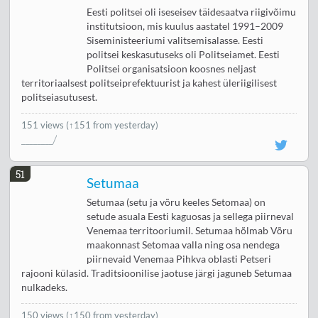
Eesti politsei oli iseseisev täidesaatva riigivõimu
institutsioon, mis kuulus aastatel 1991–2009
Siseministeeriumi valitsemisalasse. Eesti
politsei keskasutuseks oli Politseiamet. Eesti
Politsei organisatsioon koosnes neljast
territoriaalsest politseiprefektuurist ja kahest üleriigilisest
politseiasutusest.
151 views
(↑151 from yesterday)
51
Setumaa
Setumaa (setu ja võru keeles Setomaa) on
setude asuala Eesti kaguosas ja sellega piirneval
Venemaa territooriumil. Setumaa hõlmab Võru
maakonnast Setomaa valla ning osa nendega
piirnevaid Venemaa Pihkva oblasti Petseri
rajooni külasid. Traditsioonilise jaotuse järgi jaguneb Setumaa
nulkadeks.
150 views
(↑150 from yesterday)