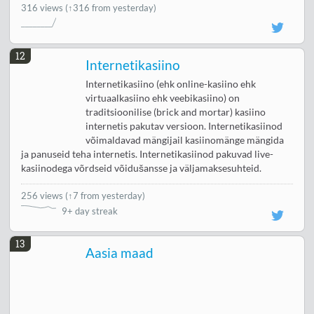
316 views
(↑316 from yesterday)
12
Internetikasiino
Internetikasiino (ehk online-kasiino ehk
virtuaalkasiino ehk veebikasiino) on
traditsioonilise (brick and mortar) kasiino
internetis pakutav versioon. Internetikasiinod
võimaldavad mängijail kasiinomänge mängida
ja panuseid teha internetis. Internetikasiinod pakuvad live-
kasiinodega võrdseid võidušansse ja väljamaksesuhteid.
256 views
(
↑7 from yesterday
)
9+ day streak
13
Aasia maad