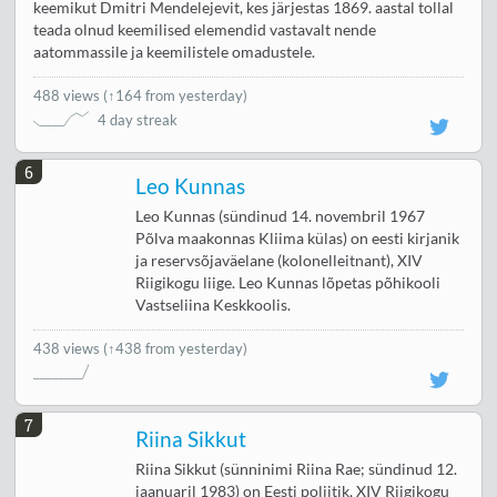
keemikut Dmitri Mendelejevit, kes järjestas 1869. aastal tollal
teada olnud keemilised elemendid vastavalt nende
aatommassile ja keemilistele omadustele.
488 views
(
↑164 from yesterday
)
4 day streak
6
Leo Kunnas
Leo Kunnas (sündinud 14. novembril 1967
Põlva maakonnas Kliima külas) on eesti kirjanik
ja reservsõjaväelane (kolonelleitnant), XIV
Riigikogu liige. Leo Kunnas lõpetas põhikooli
Vastseliina Keskkoolis.
438 views
(↑438 from yesterday)
7
Riina Sikkut
Riina Sikkut (sünninimi Riina Rae; sündinud 12.
jaanuaril 1983) on Eesti poliitik, XIV Riigikogu