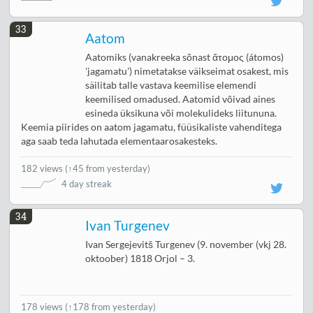
33
Aatom
Aatomiks (vanakreeka sõnast ἄτομος (átomos)
'jagamatu') nimetatakse väikseimat osakest, mis
säilitab talle vastava keemilise elemendi
keemilised omadused. Aatomid võivad aines
esineda üksikuna või molekulideks liitununa.
Keemia piirides on aatom jagamatu, füüsikaliste vahenditega
aga saab teda lahutada elementaarosakesteks.
182 views
(
↑45 from yesterday
)
4 day streak
34
Ivan Turgenev
Ivan Sergejevitš Turgenev (9. november (vkj 28.
oktoober) 1818 Orjol – 3.
178 views
(↑178 from yesterday)