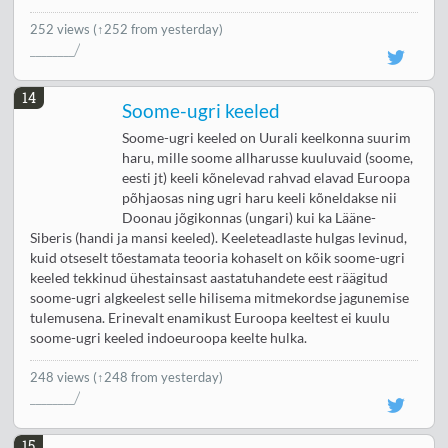
252 views
(↑252 from yesterday)
14
Soome-ugri keeled
Soome-ugri keeled on Uurali keelkonna suurim
haru, mille soome allharusse kuuluvaid (soome,
eesti jt) keeli kõnelevad rahvad elavad Euroopa
põhjaosas ning ugri haru keeli kõneldakse nii
Doonau jõgikonnas (ungari) kui ka Lääne-
Siberis (handi ja mansi keeled). Keeleteadlaste hulgas levinud,
kuid otseselt tõestamata teooria kohaselt on kõik soome-ugri
keeled tekkinud ühestainsast aastatuhandete eest räägitud
soome-ugri algkeelest selle hilisema mitmekordse jagunemise
tulemusena. Erinevalt enamikust Euroopa keeltest ei kuulu
soome-ugri keeled indoeuroopa keelte hulka.
248 views
(↑248 from yesterday)
15