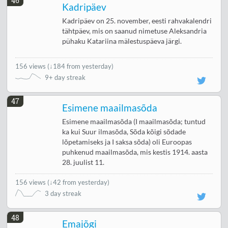
46
Kadripäev
Kadripäev on 25. november, eesti rahvakalendri
tähtpäev, mis on saanud nimetuse Aleksandria
pühaku Katariina mälestuspäeva järgi.
156 views
(
↓184 from yesterday
)
9+ day streak
47
Esimene maailmasõda
Esimene maailmasõda (I maailmasõda; tuntud
ka kui Suur ilmasõda, Sõda kõigi sõdade
lõpetamiseks ja I saksa sõda) oli Euroopas
puhkenud maailmasõda, mis kestis 1914. aasta
28. juulist 11.
156 views
(
↓42 from yesterday
)
3 day streak
48
Emajõgi