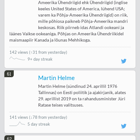
Ameerika Ühendriigid ehk Ühendriigid (inglise
keeles United States of America, lühend USA;
varem ka Põhja-Ameerika Ühendriigid) on riik,
mille põhiosa paikneb Põhja-Ameerika mandri
keskosas. Riik piirneb idas Atlandi ookeani ja
läänes Vaikse ookeaniga. Põhjas on Ameerika Ühendriikidel
maismaapiir Kanada ja lõunas Mehhikoga.
142 views
(
↑31 from yesterday
)
9+ day streak
61
Martin Helme
Martin Helme (sündinud 24. aprillil 1976
Tallinnas) on Eesti poliitik ja ajakirjanik, alates
29. aprillist 2019 on ta rahandusminister Jüri
Ratase teises valitsuses.
141 views
(
↓78 from yesterday
)
5 day streak
62