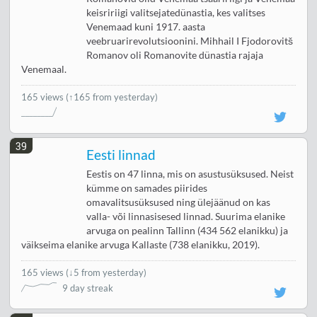
keisririigi valitsejatedünastia, kes valitses
Venemaad kuni 1917. aasta
veebruarirevolutsioonini. Mihhail I Fjodorovitš
Romanov oli Romanovite dünastia rajaja
Venemaal.
165 views
(↑165 from yesterday)
39
Eesti linnad
Eestis on 47 linna, mis on asustusüksused. Neist
kümme on samades piirides
omavalitsusüksused ning ülejäänud on kas
valla- või linnasisesed linnad. Suurima elanike
arvuga on pealinn Tallinn (434 562 elanikku) ja
väikseima elanike arvuga Kallaste (738 elanikku, 2019).
165 views
(
↓5 from yesterday
)
9 day streak