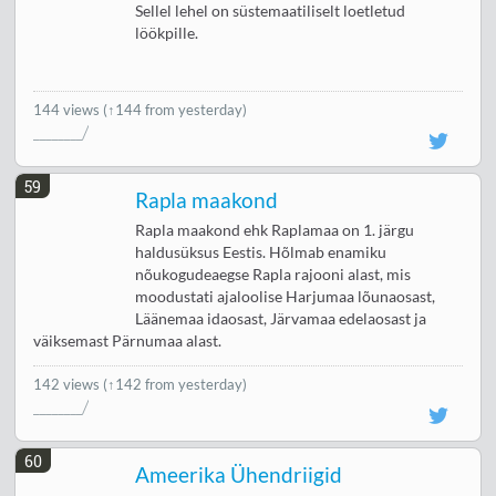
Sellel lehel on süstemaatiliselt loetletud
löökpille.
144 views
(↑144 from yesterday)
59
Rapla maakond
Rapla maakond ehk Raplamaa on 1. järgu
haldusüksus Eestis. Hõlmab enamiku
nõukogudeaegse Rapla rajooni alast, mis
moodustati ajaloolise Harjumaa lõunaosast,
Läänemaa idaosast, Järvamaa edelaosast ja
väiksemast Pärnumaa alast.
142 views
(↑142 from yesterday)
60
Ameerika Ühendriigid