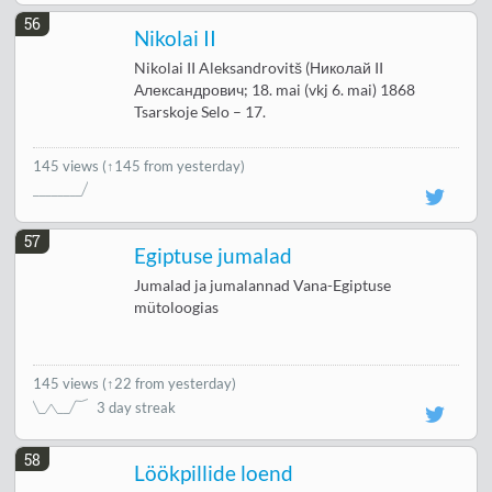
56
Nikolai II
Nikolai II Aleksandrovitš (Николай II
Александрович; 18. mai (vkj 6. mai) 1868
Tsarskoje Selo – 17.
145 views
(↑145 from yesterday)
57
Egiptuse jumalad
Jumalad ja jumalannad Vana-Egiptuse
mütoloogias
145 views
(
↑22 from yesterday
)
3 day streak
58
Löökpillide loend