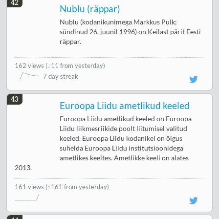
42
Nublu (räppar)
Nublu (kodanikunimega Markkus Pulk;
sündinud 26. juunil 1996) on Keilast pärit Eesti
räppar.
162 views
(
↓11 from yesterday
)
7 day streak
43
Euroopa Liidu ametlikud keeled
Euroopa Liidu ametlikud keeled on Euroopa
Liidu liikmesriikide poolt liitumisel valitud
keeled. Euroopa Liidu kodanikel on õigus
suhelda Euroopa Liidu institutsioonidega
ametlikes keeltes. Ametlikke keeli on alates
2013.
161 views
(↑161 from yesterday)