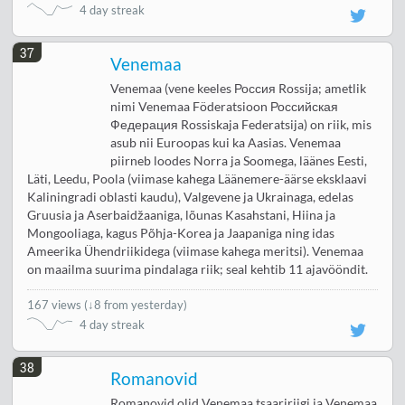
4 day streak
37
Venemaa
Venemaa (vene keeles Россия Rossija; ametlik
nimi Venemaa Föderatsioon Российская
Федерация Rossiskaja Federatsija) on riik, mis
asub nii Euroopas kui ka Aasias. Venemaa
piirneb loodes Norra ja Soomega, läänes Eesti,
Läti, Leedu, Poola (viimase kahega Läänemere-äärse eksklaavi
Kaliningradi oblasti kaudu), Valgevene ja Ukrainaga, edelas
Gruusia ja Aserbaidžaaniga, lõunas Kasahstani, Hiina ja
Mongooliaga, kagus Põhja-Korea ja Jaapaniga ning idas
Ameerika Ühendriikidega (viimase kahega meritsi). Venemaa
on maailma suurima pindalaga riik; seal kehtib 11 ajavööndit.
167 views
(
↓8 from yesterday
)
4 day streak
38
Romanovid
Romanovid olid Venemaa tsaaririigi ja Venemaa