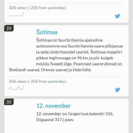
206 views
(↑206 from yesterday)
29
Šotimaa
Šotimaa on Suurbritannia ajalooline
autonoomne osa Suurbritannia saare põhjaosas
ja seda ümbritsevatel saartel. Šotimaa maapiiri
pikkus Inglismaaga on 96 km ja piir kulgeb
mööda Tweedi jõge. Peamised saarerühmad on
Shetlandi saared, Orkney saared ja Hebriidid.
206 views
(↑206 from yesterday)
30
12. november
12. november on Gregoriuse kalendri 316.
(liigaastal 317.) päev.