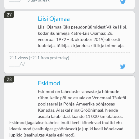
3 day streak
27
Liisi Ojamaa
Liisi Ojamaa (üks pseudonüümidest Väike Hipi,
kodanikunimega Katre-Liis Ojamaa; 26.
veebruar 1972 – 8. oktoober 2019) oli eesti
luuletaja, tõlkija, kirjanduskriitik ja toimetaja.
211 views
(↑211 from yesterday)
28
Eskimod
Eskimod on lähedaste rahvaste ja hõimude
rühm, kelle põline asuala on Venemaal Tšuktši
poolsaarel ja Põhja-Ameerika põhjaosas
Kanadas, Alaskal ning Gröönimaal. Nende
asuala laiub idast läände 11 000 km ulatuses.
Eskimod jagatakse kaheks: inuiti keeli kõnelevad inuitid ehk
idaeskimod (sealhulgas gröönlased) ja jupiki keeli kõnelevad
jupikid (sealhulgas Aasia eskimod).