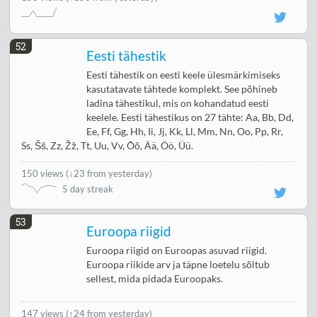
52
Eesti tähestik
Eesti tähestik on eesti keele ülesmärkimiseks
kasutatavate tähtede komplekt. See põhineb
ladina tähestikul, mis on kohandatud eesti
keelele. Eesti tähestikus on 27 tähte: Aa, Bb, Dd,
Ee, Ff, Gg, Hh, Ii, Jj, Kk, Ll, Mm, Nn, Oo, Pp, Rr,
Ss, Šš, Zz, Žž, Tt, Uu, Vv, Õõ, Ää, Öö, Üü.
150 views
(
↓23 from yesterday
)
5 day streak
53
Euroopa riigid
Euroopa riigid on Euroopas asuvad riigid.
Euroopa riikide arv ja täpne loetelu sõltub
sellest, mida pidada Euroopaks.
147 views
(
↑24 from yesterday
)