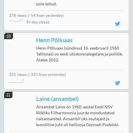
pole leitud.
378 views
(
↑54 from yesterday
)
9+ day streak
10
Henn Põlluaas
Henn Põlluaas (sündinud 16. veebruaril 1960
Tallinnas) on eesti ühiskonnategelane ja poliitik.
Alates 2012.
331 views
(↑331 from yesterday)
11
Laine (ansambel)
Ansambel Laine on 1960. aastal Eesti NSV
Riikliku Filharmoonia juurde moodustatud
naisansambel. Ansambli üks asutajaid ja
kunstiline juht oli helilooja Gennadi Podelski.