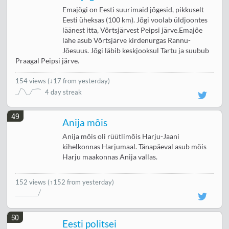
Emajõgi on Eesti suurimaid jõgesid, pikkuselt
Eesti üheksas (100 km). Jõgi voolab üldjoontes
läänest itta, Võrtsjärvest Peipsi järve.Emajõe
lähe asub Võrtsjärve kirdenurgas Rannu-
Jõesuus. Jõgi läbib keskjooksul Tartu ja suubub
Praagal Peipsi järve.
154 views
(
↓17 from yesterday
)
4 day streak
49
Anija mõis
Anija mõis oli rüütlimõis Harju-Jaani
kihelkonnas Harjumaal. Tänapäeval asub mõis
Harju maakonnas Anija vallas.
152 views
(↑152 from yesterday)
50
Eesti politsei