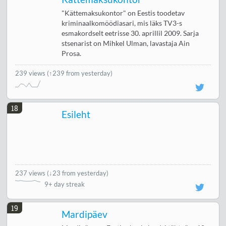
"Kättemaksukontor" on Eestis toodetav
kriminaalkomöödiasari, mis läks TV3-s
esmakordselt eetrisse 30. aprillil 2009. Sarja
stsenarist on Mihkel Ulman, lavastaja Ain
Prosa.
239 views
(↑239 from yesterday)
18
Esileht
237 views
(
↓23 from yesterday
)
9+ day streak
19
Mardipäev