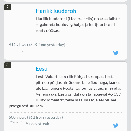
2
Harilik luuderohi
Harilik luuderohi (Hedera helix) on araalialiste
sugukonda kuuluv igihaljas ja köitjuurte abil
roniv põõsas.
619 views
(↑619 from yesterday)
3
Eesti
Eesti Vabariik on riik Põhja-Euroopas. Eesti
piirneb põhjas üle Soome lahe Soomega, läänes
üle Läänemere Rootsiga, lõunas Lätiga ning idas
Venemaaga. Eesti pindala on tänapäeval 45 339
ruutkilomeetrit, teise maailmasõja eel oli see
praegusest suurem.
500 views
(
↓62 from yesterday
)
9+ day streak