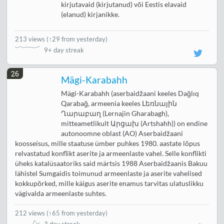
kirjutavaid (kirjutanud) või Eestis elavaid
(elanud) kirjanikke.
213 views
(
↑29 from yesterday
)
9+ day streak
26
Mägi-Karabahh
Mägi-Karabahh (aserbaidžaani keeles Dağlıq
Qarabağ, armeenia keeles Լեռնային
Ղարաբաղ (Lernajin Gharabagh),
mitteametlikult Արցախ (Artshahh)) on endine
autonoomne oblast (AO) Aserbaidžaani
koosseisus, mille staatuse ümber puhkes 1980. aastate lõpus
relvastatud konflikt aserite ja armeenlaste vahel. Selle konflikti
üheks katalüsaatoriks said märtsis 1988 Aserbaidžaanis Bakuu
lähistel Sumgaidis toimunud armeenlaste ja aserite vahelised
kokkupõrked, mille käigus aserite enamus tarvitas ulatuslikku
vägivalda armeenlaste suhtes.
212 views
(
↑65 from yesterday
)