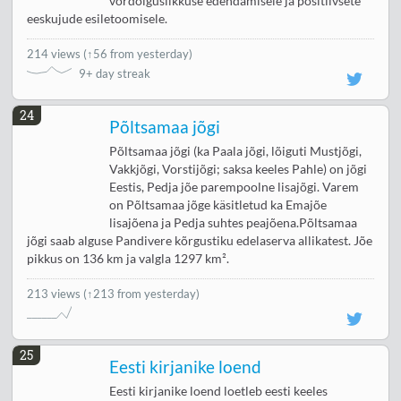
võrdõiguslikkuse edendamisele ja positiivsete
eeskujude esiletoomisele.
214 views
(
↑56 from yesterday
)
9+ day streak
24
Põltsamaa jõgi
Põltsamaa jõgi (ka Paala jõgi, lõiguti Mustjõgi,
Vakkjõgi, Vorstijõgi; saksa keeles Pahle) on jõgi
Eestis, Pedja jõe parempoolne lisajõgi. Varem
on Põltsamaa jõge käsitletud ka Emajõe
lisajõena ja Pedja suhtes peajõena.Põltsamaa
jõgi saab alguse Pandivere kõrgustiku edelaserva allikatest. Jõe
pikkus on 136 km ja valgla 1297 km².
213 views
(↑213 from yesterday)
25
Eesti kirjanike loend
Eesti kirjanike loend loetleb eesti keeles