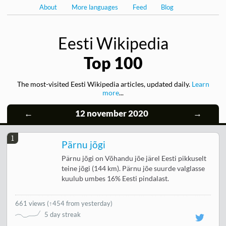
About
More languages
Feed
Blog
Eesti Wikipedia
Top 100
The most-visited Eesti Wikipedia articles, updated daily.
Learn
more
...
←
12 november 2020
→
1
Pärnu jõgi
Pärnu jõgi on Võhandu jõe järel Eesti pikkuselt
teine jõgi (144 km). Pärnu jõe suurde valglasse
kuulub umbes 16% Eesti pindalast.
661 views
(
↑454 from yesterday
)
5 day streak