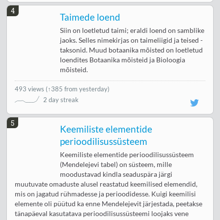
4
Taimede loend
Siin on loetletud taimi; eraldi loend on samblike
jaoks. Selles nimekirjas on taimeliigid ja teised -
taksonid. Muud botaanika mõisted on loetletud
loendites Botaanika mõisteid ja Bioloogia
mõisteid.
493 views
(
↑385 from yesterday
)
2 day streak
5
Keemiliste elementide
perioodilisussüsteem
Keemiliste elementide perioodilisussüsteem
(Mendelejevi tabel) on süsteem, mille
moodustavad kindla seaduspära järgi
muutuvate omaduste alusel reastatud keemilised elemendid,
mis on jagatud rühmadesse ja perioodidesse. Kuigi keemilisi
elemente oli püütud ka enne Mendelejevit järjestada, peetakse
tänapäeval kasutatava perioodilisussüsteemi loojaks vene