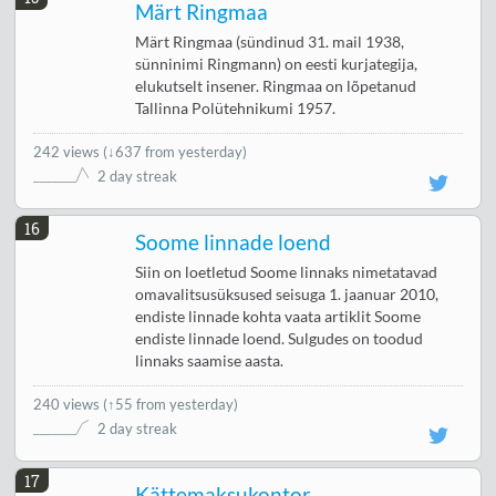
Märt Ringmaa
Märt Ringmaa (sündinud 31. mail 1938,
sünninimi Ringmann) on eesti kurjategija,
elukutselt insener. Ringmaa on lõpetanud
Tallinna Polütehnikumi 1957.
242 views
(
↓637 from yesterday
)
2 day streak
16
Soome linnade loend
Siin on loetletud Soome linnaks nimetatavad
omavalitsusüksused seisuga 1. jaanuar 2010,
endiste linnade kohta vaata artiklit Soome
endiste linnade loend. Sulgudes on toodud
linnaks saamise aasta.
240 views
(
↑55 from yesterday
)
2 day streak
17
Kättemaksukontor