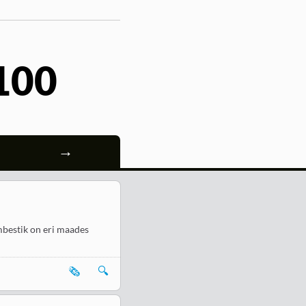
100
→
mbestik on eri maades
🗞️
🔍