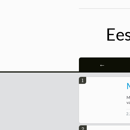
Ees
←
1
M
v
2
2