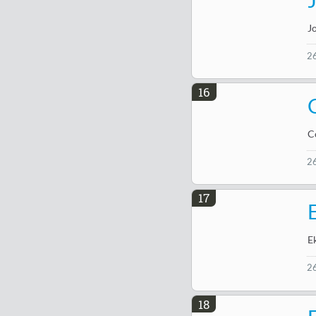
J
2
16
C
2
17
E
2
18