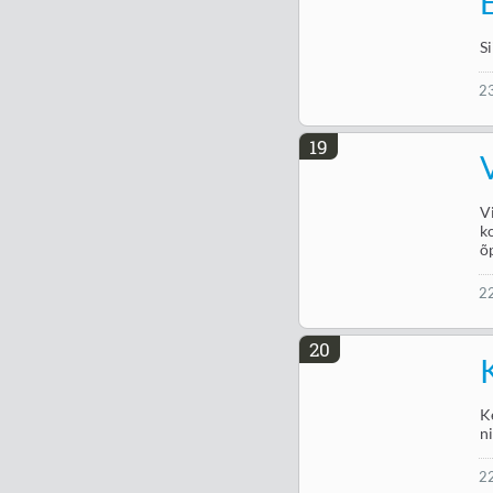
Si
2
19
V
k
õ
2
20
K
n
2