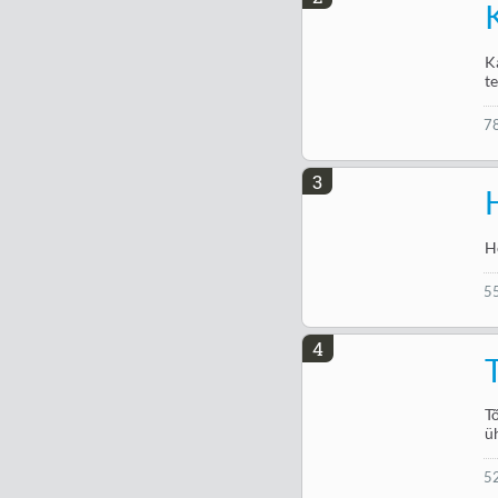
K
te
7
3
H
5
4
T
ü
5