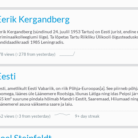
Eerik Kergandberg
erik Kergandberg (sündinud 24. juulil 1953 Tartus) on Eesti jurist, endine 
kriminaalkolleegiumi liige). Ta lõpetas Tartu Riikliku Ülikooli õigusteadus
andidaadikraadi 1985 Leningradis.
78 views
(↑278 from yesterday)
Eesti
esti, ametlikult Eesti Vabariik, on riik Põhja-Euroopas[a]. See piirneb põh
oomega, läänes üle Läänemere Rootsiga, lõunas Lätiga ning idas Peipsi jär
55 km² suurune pindala hõlmab Mandri-Eestit, Saaremaad, Hiiumaad ning
äänemerel asuva väiksema saare ja laiu.
62 views
(
↑3 from yesterday
)
9+ day streak
Joel Steinfeldt