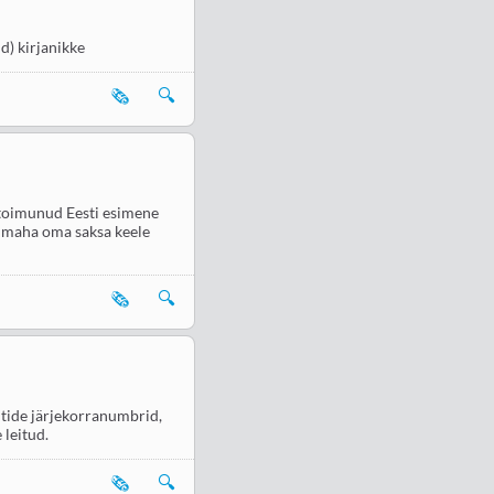
ud) kirjanikke
🗞️
🔍
s toimunud Eesti esimene
al maha oma saksa keele
🗞️
🔍
ntide järjekorranumbrid,
leitud.
🗞️
🔍