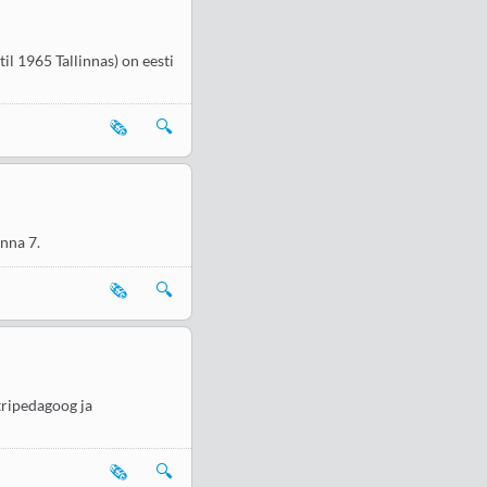
il 1965 Tallinnas) on eesti
🗞️
🔍
inna 7.
🗞️
🔍
atripedagoog ja
🗞️
🔍