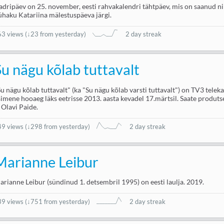
adripäev on 25. november, eesti rahvakalendri tähtpäev, mis on saanud 
ühaku Katariina mälestuspäeva järgi.
63 views
(
↓23 from yesterday
)
2 day streak
Su nägu kõlab tuttavalt
Su nägu kõlab tuttavalt" (ka "Su nägu kõlab varsti tuttavalt") on TV3 teleka
simene hooaeg läks eetrisse 2013. aasta kevadel 17.märtsil. Saate produ
a Olavi Paide.
49 views
(
↓298 from yesterday
)
2 day streak
Marianne Leibur
arianne Leibur (sündinud 1. detsembril 1995) on eesti laulja. 2019.
39 views
(
↓751 from yesterday
)
2 day streak