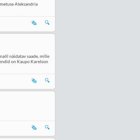
nimetuse Aleksandria
🗞️
🔍
nalil näidatav saade, mille
tsendid on Kaupo Karelson
🗞️
🔍
🗞️
🔍