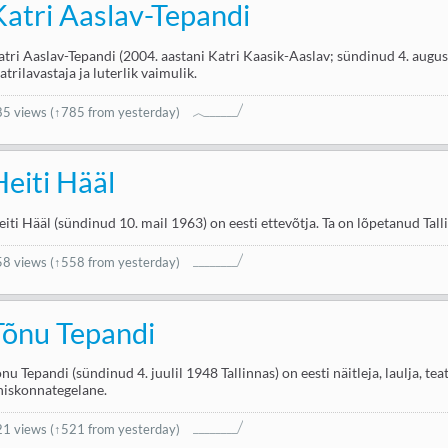
Katri Aaslav-Tepandi
atri Aaslav-Tepandi (2004. aastani Katri Kaasik-Aaslav; sündinud 4. august
atrilavastaja ja luterlik vaimulik.
85 views
(↑785 from yesterday)
Heiti Hääl
eiti Hääl (sündinud 10. mail 1963) on eesti ettevõtja. Ta on lõpetanud Tall
58 views
(↑558 from yesterday)
Tõnu Tepandi
õnu Tepandi (sündinud 4. juulil 1948 Tallinnas) on eesti näitleja, laulja, te
hiskonnategelane.
21 views
(↑521 from yesterday)