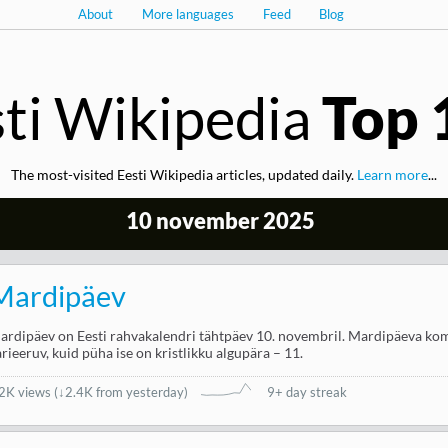
About
More languages
Feed
Blog
ti Wikipedia
Top 
The most-visited Eesti Wikipedia articles, updated daily.
Learn more
...
10 november 2025
Mardipäev
ardipäev on Eesti rahvakalendri tähtpäev 10. novembril. Mardipäeva ko
arieeruv, kuid püha ise on kristlikku algupära – 11.
.2K views
(
↓2.4K from yesterday
)
9+ day streak