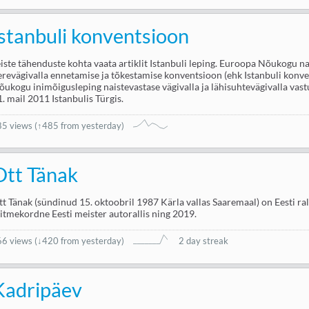
İstanbuli konventsioon
eiste tähenduste kohta vaata artiklit Istanbuli leping. Euroopa Nõukogu na
erevägivalla ennetamise ja tõkestamise konventsioon (ehk Istanbuli konv
õukogu inimõigusleping naistevastase vägivalla ja lähisuhtevägivalla vastu
1. mail 2011 Istanbulis Türgis.
85 views
(↑485 from yesterday)
Ott Tänak
tt Tänak (sündinud 15. oktoobril 1987 Kärla vallas Saaremaal) on Eesti rall
itmekordne Eesti meister autorallis ning 2019.
66 views
(
↓420 from yesterday
)
2 day streak
Kadripäev