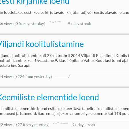
Eesti kirjanike loend
in loetletakse eesti keeles kirjutavaid (kirjutanud) või Eestis elavaid (elan
36 views
(
0 from yesterday
)
9+ day streak
Viljandi koolitulistamine
iljandi koolitulistamine oli 27. oktoobril 2014 Viljandi Paalalinna Kooli
oolitulistamine, kus 15-aastane 9. klassi õpilane Vahur Ruut lasi tunni aj
petaja Ene Sarapi.
24 views
(↑224 from yesterday)
Keemiliste elementide loend
eemiliste elementide loend esitab sorteeritava tabelina keemiliste eleme
imetused ja lühendid. Suurema järjekorranumbriga elemente kui 118 pole 
22 views
(
↑27 from yesterday
)
9+ day streak