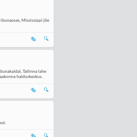
 lõunaosas, Mississippi jõe
🗞️
🔍
õunakaldal, Tallinna lahe
 maakonna halduskeskus.
🗞️
🔍
bol.
🗞️
🔍