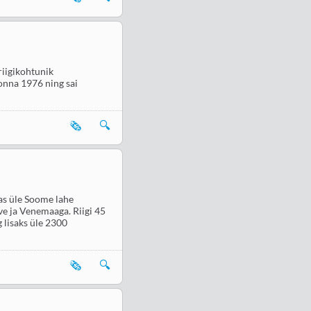
riigikohtunik
konna 1976 ning sai
🗞️
🔍
jas üle Soome lahe
ve ja Venemaaga. Riigi 45
 lisaks üle 2300
🗞️
🔍