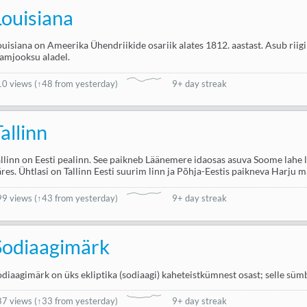
Louisiana
ouisiana on Ameerika Ühendriikide osariik alates 1812. aastast. Asub riigi
lamjooksu aladel.
10 views
(
↑48 from yesterday
)
9+ day streak
allinn
allinn on Eesti pealinn. See paikneb Läänemere idaosas asuva Soome lahe l
äres. Ühtlasi on Tallinn Eesti suurim linn ja Põhja-Eestis paikneva Harju
99 views
(
↑43 from yesterday
)
9+ day streak
Sodiaagimärk
odiaagimärk on üks ekliptika (sodiaagi) kaheteistkümnest osast; selle süm
87 views
(
↑33 from yesterday
)
9+ day streak