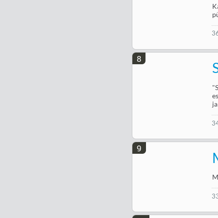
K
p
3
8
"
e
j
3
9
M
3