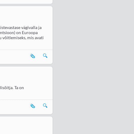
istevastase vägivalla ja
entsioon) on Euroopa
 võitlemiseks, mis avati
🗞️
🔍
isõitja. Ta on
🗞️
🔍