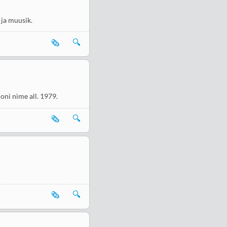
 ja muusik.
🗞️
🔍
oni nime all. 1979.
🗞️
🔍
🗞️
🔍