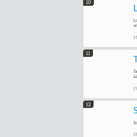
10
L
a
3
11
T
T
ä
2
12
S
2