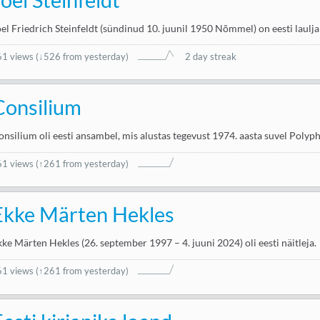
oel Friedrich Steinfeldt (sündinud 10. juunil 1950 Nõmmel) on eesti laulja
61 views
(
↓526 from yesterday
)
2 day streak
Consilium
onsilium oli eesti ansambel, mis alustas tegevust 1974. aasta suvel Polyph
61 views
(↑261 from yesterday)
Ekke Märten Hekles
kke Märten Hekles (26. september 1997 – 4. juuni 2024) oli eesti näitleja.
61 views
(↑261 from yesterday)