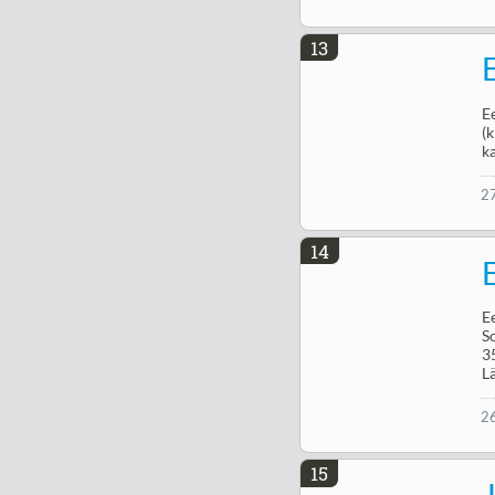
13
E
(
k
2
14
E
S
3
L
2
15