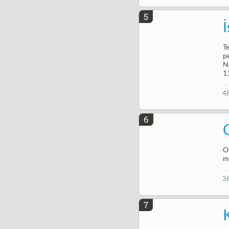
5
T
p
N
1
4
6
O
m
3
7