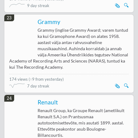
🗞️
🔍
9 day streak
23
Grammy
Grammy (inglise Grammy Award; varem tuntud
ka kui Gramophone Award) on alates 1958.
aastast välja antav rahvusvaheline
muusikaauhind. Auhinda korraldab ja annab
välja Ameerika Ühendriikides tegutsev National
Academy of Recording Arts and Sciences (NARAS), tuntud ka
kui The Recording Academy.
174 views
(
↑9 from yesterday
)
🗞️
🔍
7 day streak
24
Renault
Renault Group, ka Groupe Renault (ametlikult
Renault S.A.) on Prantsusmaa
autotootmisettevõte, mis asutati 1899. aastal.
Ettevõtte peakontor asub Boulogne-
Billancourtis.