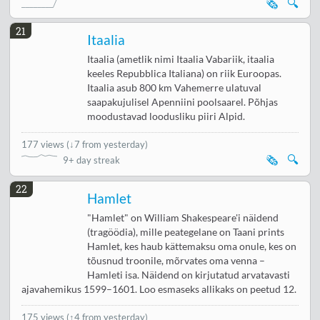
🗞️
🔍
21
Itaalia
Itaalia (ametlik nimi Itaalia Vabariik, itaalia
keeles Repubblica Italiana) on riik Euroopas.
Itaalia asub 800 km Vahemerre ulatuval
saapakujulisel Apenniini poolsaarel. Põhjas
moodustavad loodusliku piiri Alpid.
177 views
(
↓7 from yesterday
)
🗞️
🔍
9+ day streak
22
Hamlet
"Hamlet" on William Shakespeare'i näidend
(tragöödia), mille peategelane on Taani prints
Hamlet, kes haub kättemaksu oma onule, kes on
tõusnud troonile, mõrvates oma venna –
Hamleti isa. Näidend on kirjutatud arvatavasti
ajavahemikus 1599–1601. Loo esmaseks allikaks on peetud 12.
175 views
(
↑4 from yesterday
)