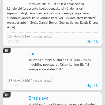
tehiskeelega, millel on n-ö emakeelena
kõnelejaid (esperanto keeles denaskuloj või denaskaj
esperantistoj) – enamasti eri rahvusest ema ja isaga peres
sündinud lapsed, kelle kodune keel (või üks kodustest keeltest)
on esperanto (näiteks Daniel Bovet, George Soros; Eestis Diana
Aitai).
156 views
(↑156 from yesterday)
🗞️
🔍
53
Tai
Tai (vana nimega Siiam) on riik Kagu-Aasias
Indohiina poolsaarel. Tai on kuningriik. Tai
kuningas on alates 2016.
155 views
(↑155 from yesterday)
🗞️
🔍
54
Bratislava
Bratislava (ungari keeles Pozsony, saksa keeles