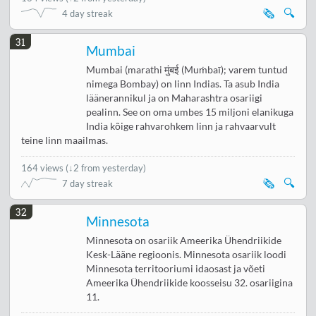
🗞️
🔍
4 day streak
31
Mumbai
Mumbai (marathi मुंबई (Muṁbaī); varem tuntud
nimega Bombay) on linn Indias. Ta asub India
läänerannikul ja on Maharashtra osariigi
pealinn. See on oma umbes 15 miljoni elanikuga
India kõige rahvarohkem linn ja rahvaarvult
teine linn maailmas.
164 views
(
↓2 from yesterday
)
🗞️
🔍
7 day streak
32
Minnesota
Minnesota on osariik Ameerika Ühendriikide
Kesk-Lääne regioonis. Minnesota osariik loodi
Minnesota territooriumi idaosast ja võeti
Ameerika Ühendriikide koosseisu 32. osariigina
11.