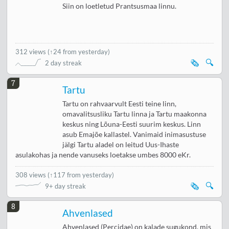
Siin on loetletud Prantsusmaa linnu.
312 views
(
↑24 from yesterday
)
🗞️
🔍
2 day streak
7
Tartu
Tartu on rahvaarvult Eesti teine linn,
omavalitsusliku Tartu linna ja Tartu maakonna
keskus ning Lõuna-Eesti suurim keskus. Linn
asub Emajõe kallastel. Vanimaid inimasustuse
jälgi Tartu aladel on leitud Uus-Ihaste
asulakohas ja nende vanuseks loetakse umbes 8000 eKr.
308 views
(
↑117 from yesterday
)
🗞️
🔍
9+ day streak
8
Ahvenlased
Ahvenlased (Percidae) on kalade sugukond, mis