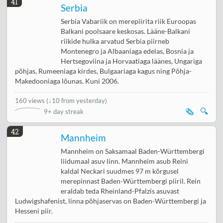
41
Serbia
Serbia Vabariik on merepiirita riik Euroopas
Balkani poolsaare keskosas. Lääne-Balkani
riikide hulka arvatud Serbia piirneb
Montenegro ja Albaaniaga edelas, Bosnia ja
Hertsegoviina ja Horvaatiaga läänes, Ungariga
põhjas, Rumeeniaga kirdes, Bulgaariaga kagus ning Põhja-
Makedooniaga lõunas. Kuni 2006.
160 views
(
↓10 from yesterday
)
🗞️
🔍
9+ day streak
42
Mannheim
Mannheim on Saksamaal Baden-Württembergi
liidumaal asuv linn. Mannheim asub Reini
kaldal Neckari suudmes 97 m kõrgusel
merepinnast Baden-Württembergi piiril. Rein
eraldab teda Rheinland-Pfalzis asuvast
Ludwigshafenist, linna põhjaservas on Baden-Württembergi ja
Hesseni piir.