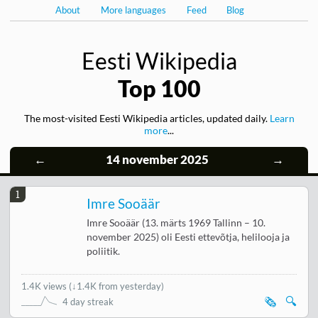
About
More languages
Feed
Blog
Eesti Wikipedia
Top 100
The most-visited Eesti Wikipedia articles, updated daily.
Learn
more
...
←
14 november 2025
→
1
Imre Sooäär
Imre Sooäär (13. märts 1969 Tallinn – 10.
november 2025) oli Eesti ettevõtja, helilooja ja
poliitik.
1.4K views
(
↓1.4K from yesterday
)
🗞️
🔍
4 day streak