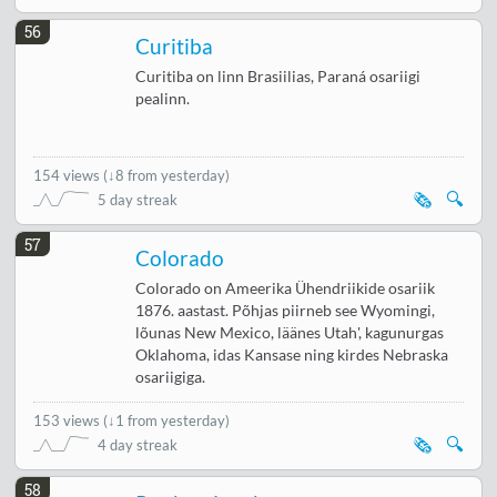
56
Curitiba
Curitiba on linn Brasiilias, Paraná osariigi
pealinn.
154 views
(
↓8 from yesterday
)
🗞️
🔍
5 day streak
57
Colorado
Colorado on Ameerika Ühendriikide osariik
1876. aastast. Põhjas piirneb see Wyomingi,
lõunas New Mexico, läänes Utah', kagunurgas
Oklahoma, idas Kansase ning kirdes Nebraska
osariigiga.
153 views
(
↓1 from yesterday
)
🗞️
🔍
4 day streak
58