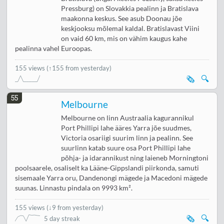
Pressburg) on Slovakkia pealinn ja Bratislava
maakonna keskus. See asub Doonau jõe
keskjooksu mõlemal kaldal. Bratislavast Viini
on vaid 60 km, mis on vähim kaugus kahe
pealinna vahel Euroopas.
155 views
(↑155 from yesterday)
🗞️
🔍
55
Melbourne
Melbourne on linn Austraalia kagurannikul
Port Phillipi lahe ääres Yarra jõe suudmes,
Victoria osariigi suurim linn ja pealinn. See
suurlinn katab suure osa Port Phillipi lahe
põhja- ja idarannikust ning laieneb Morningtoni
poolsaarele, osaliselt ka Lääne-Gippslandi piirkonda, samuti
sisemaale Yarra oru, Dandenongi mägede ja Macedoni mägede
suunas. Linnastu pindala on 9993 km².
155 views
(
↓9 from yesterday
)
🗞️
🔍
5 day streak