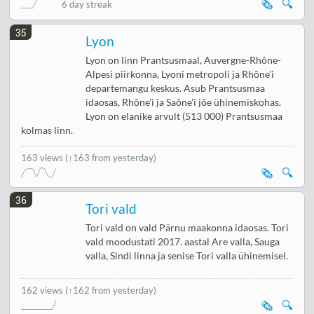
🗞️
🔍
6 day streak
35
Lyon
Lyon on linn Prantsusmaal, Auvergne-Rhône-
Alpesi piirkonna, Lyoni metropoli ja Rhône'i
departemangu keskus. Asub Prantsusmaa
idaosas, Rhône'i ja Saône'i jõe ühinemiskohas.
Lyon on elanike arvult (513 000) Prantsusmaa
kolmas linn.
163 views
(↑163 from yesterday)
🗞️
🔍
36
Tori vald
Tori vald on vald Pärnu maakonna idaosas. Tori
vald moodustati 2017. aastal Are valla, Sauga
valla, Sindi linna ja senise Tori valla ühinemisel.
162 views
(↑162 from yesterday)
🗞️
🔍