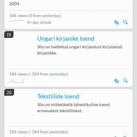
2004.
186 views
(
0 from yesterday
)
🗞️
🔍
9+ day streak
19
Ungari kirjanike loend
Siin on loetletud ungari kirjandust kirjutanud
kirjanikke.
184 views
(↑184 from yesterday)
🗞️
🔍
20
Tekstiilide loend
Siin on mittetäielik tähestikuline loend
erinevatest tekstiilidest.
184 views
(↑184 from yesterday)