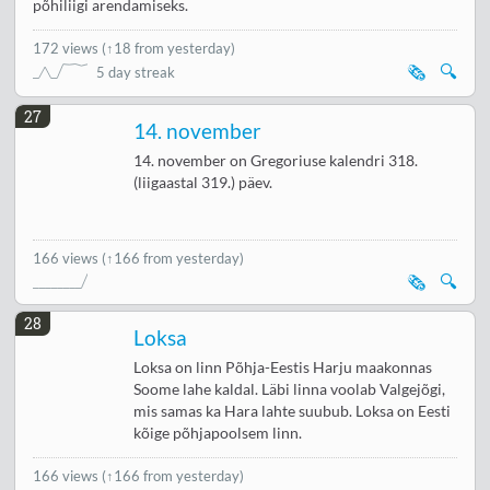
põhiliigi arendamiseks.
172 views
(
↑18 from yesterday
)
🗞️
🔍
5 day streak
27
14. november
14. november on Gregoriuse kalendri 318.
(liigaastal 319.) päev.
166 views
(↑166 from yesterday)
🗞️
🔍
28
Loksa
Loksa on linn Põhja-Eestis Harju maakonnas
Soome lahe kaldal. Läbi linna voolab Valgejõgi,
mis samas ka Hara lahte suubub. Loksa on Eesti
kõige põhjapoolsem linn.
166 views
(↑166 from yesterday)