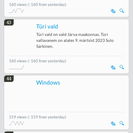
160 views
(↑160 from yesterday)
🗞️
🔍
43
Türi vald
Türi vald on vald Järva maakonnas. Türi
vallavanem on alates 9. märtsist 2023 Sulo
Särkinen.
160 views
(↑160 from yesterday)
🗞️
🔍
44
Windows
159 views
(↑159 from yesterday)
🗞️
🔍