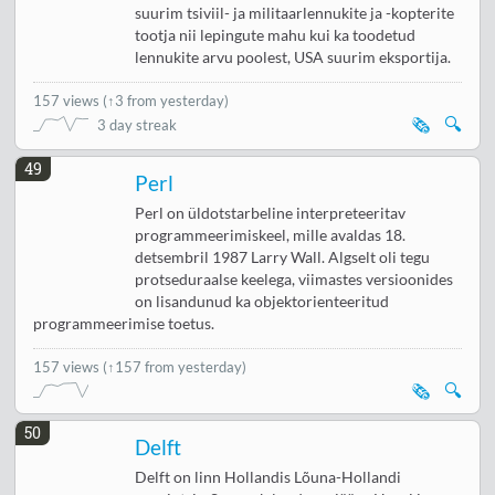
suurim tsiviil- ja militaarlennukite ja -kopterite
tootja nii lepingute mahu kui ka toodetud
lennukite arvu poolest, USA suurim eksportija.
157 views
(
↑3 from yesterday
)
🗞️
🔍
3 day streak
49
Perl
Perl on üldotstarbeline interpreteeritav
programmeerimiskeel, mille avaldas 18.
detsembril 1987 Larry Wall. Algselt oli tegu
protseduraalse keelega, viimastes versioonides
on lisandunud ka objektorienteeritud
programmeerimise toetus.
157 views
(↑157 from yesterday)
🗞️
🔍
50
Delft
Delft on linn Hollandis Lõuna-Hollandi