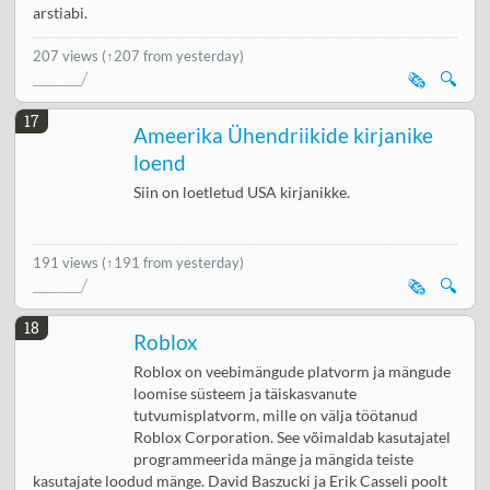
arstiabi.
207 views
(↑207 from yesterday)
🗞️
🔍
17
Ameerika Ühendriikide kirjanike
loend
Siin on loetletud USA kirjanikke.
191 views
(↑191 from yesterday)
🗞️
🔍
18
Roblox
Roblox on veebimängude platvorm ja mängude
loomise süsteem ja täiskasvanute
tutvumisplatvorm, mille on välja töötanud
Roblox Corporation. See võimaldab kasutajatel
programmeerida mänge ja mängida teiste
kasutajate loodud mänge. David Baszucki ja Erik Casseli poolt