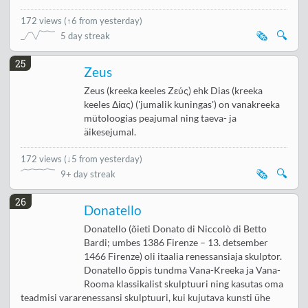
172 views
(
↑6 from yesterday
)
🗞️
🔍
5 day streak
25
Zeus
Zeus (kreeka keeles Zεύς) ehk Dias (kreeka
keeles Δίας) ('jumalik kuningas') on vanakreeka
mütoloogias peajumal ning taeva- ja
äikesejumal.
172 views
(
↓5 from yesterday
)
🗞️
🔍
9+ day streak
26
Donatello
Donatello (õieti Donato di Niccolò di Betto
Bardi; umbes 1386 Firenze – 13. detsember
1466 Firenze) oli itaalia renessansiaja skulptor.
Donatello õppis tundma Vana-Kreeka ja Vana-
Rooma klassikalist skulptuuri ning kasutas oma
teadmisi vararenessansi skulptuuri, kui kujutava kunsti ühe