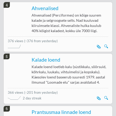
4
Ahvenalised
Ahvenalised (Perciformes) on kõige suurem
kalade ja selgroogsete selts. Nad kuuluvad
kiiruimsete klassi. Ahvenaliste hulka kuulub
40% kõigist kaladest, kokku üle 7000 liigi.
376 views
(↑376 from yesterday)
🗞️
🔍
5
Kalade loend
Kalade loend loetleb kalu (süstikkalu, sõõrsuid,
kõhrkalu, luukalu, vihtuimelisi ja kopskalu).
Käesolev loend baseerub suuresti 1979. aastal
ilmunud "Loomade elu" sarjas avaldatud 4.
366 views
(
↑201 from yesterday
)
🗞️
🔍
2 day streak
6
Prantsusmaa linnade loend