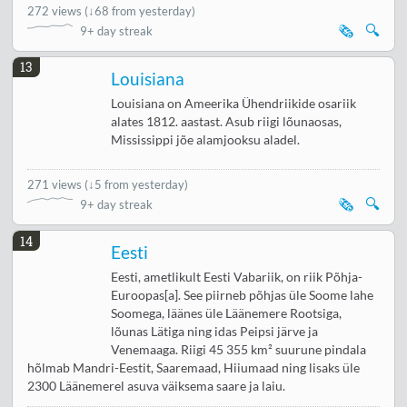
272 views
(
↓68 from yesterday
)
🗞️
🔍
9+ day streak
13
Louisiana
Louisiana on Ameerika Ühendriikide osariik
alates 1812. aastast. Asub riigi lõunaosas,
Mississippi jõe alamjooksu aladel.
271 views
(
↓5 from yesterday
)
🗞️
🔍
9+ day streak
14
Eesti
Eesti, ametlikult Eesti Vabariik, on riik Põhja-
Euroopas[a]. See piirneb põhjas üle Soome lahe
Soomega, läänes üle Läänemere Rootsiga,
lõunas Lätiga ning idas Peipsi järve ja
Venemaaga. Riigi 45 355 km² suurune pindala
hõlmab Mandri-Eestit, Saaremaad, Hiiumaad ning lisaks üle
2300 Läänemerel asuva väiksema saare ja laiu.