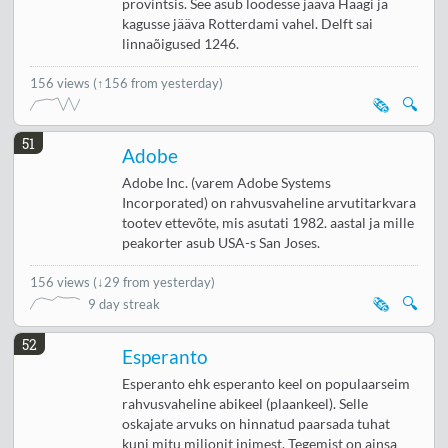
provintsis. See asub loodesse jääva Haagi ja
kagusse jääva Rotterdami vahel. Delft sai
linnaõigused 1246.
156 views
(↑156 from yesterday)
🗞️
🔍
51
Adobe
Adobe Inc. (varem Adobe Systems
Incorporated) on rahvusvaheline arvutitarkvara
tootev ettevõte, mis asutati 1982. aastal ja mille
peakorter asub USA-s San Joses.
156 views
(
↓29 from yesterday
)
🗞️
🔍
9 day streak
52
Esperanto
Esperanto ehk esperanto keel on populaarseim
rahvusvaheline abikeel (plaankeel). Selle
oskajate arvuks on hinnatud paarsada tuhat
kuni mitu miljonit inimest. Tegemist on ainsa