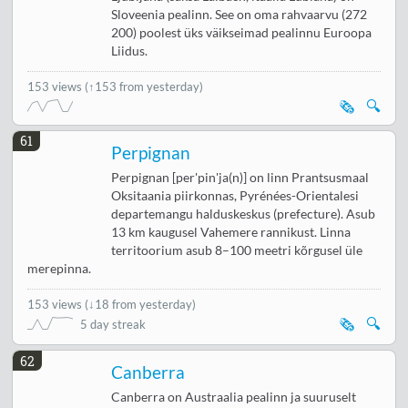
Sloveenia pealinn. See on oma rahvaarvu (272
200) poolest üks väikseimad pealinnu Euroopa
Liidus.
153 views
(↑153 from yesterday)
🗞️
🔍
61
Perpignan
Perpignan [per'pin'ja(n)] on linn Prantsusmaal
Oksitaania piirkonnas, Pyrénées-Orientalesi
departemangu halduskeskus (prefecture). Asub
13 km kaugusel Vahemere rannikust. Linna
territoorium asub 8–100 meetri kõrgusel üle
merepinna.
153 views
(
↓18 from yesterday
)
🗞️
🔍
5 day streak
62
Canberra
Canberra on Austraalia pealinn ja suuruselt