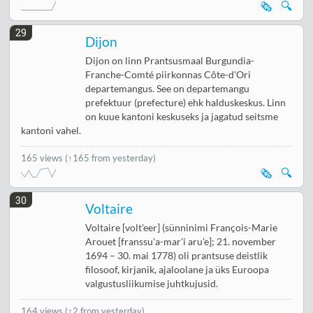
🗞️
🔍
29
Dijon
Dijon on linn Prantsusmaal Burgundia-
Franche-Comté piirkonnas Côte-d'Ori
departemangus. See on departemangu
prefektuur (prefecture) ehk halduskeskus. Linn
on kuue kantoni keskuseks ja jagatud seitsme
kantoni vahel.
165 views
(↑165 from yesterday)
🗞️
🔍
30
Voltaire
Voltaire [volt'eer] (sünninimi François-Marie
Arouet [franssu'a-mar'i aru'e]; 21. november
1694 – 30. mai 1778) oli prantsuse deistlik
filosoof, kirjanik, ajaloolane ja üks Euroopa
valgustusliikumise juhtkujusid.
164 views
(
↑2 from yesterday
)