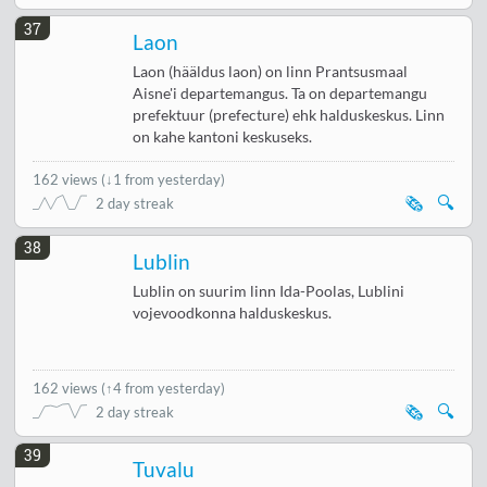
37
Laon
Laon (hääldus laon) on linn Prantsusmaal
Aisne'i departemangus. Ta on departemangu
prefektuur (prefecture) ehk halduskeskus. Linn
on kahe kantoni keskuseks.
162 views
(
↓1 from yesterday
)
🗞️
🔍
2 day streak
38
Lublin
Lublin on suurim linn Ida-Poolas, Lublini
vojevoodkonna halduskeskus.
162 views
(
↑4 from yesterday
)
🗞️
🔍
2 day streak
39
Tuvalu