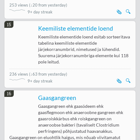
253 views
(
↓20 from yesterday
)
🗞️
🔍
9+ day streak
15
Keemiliste elementide loend
Keemiliste elementide loend esitab sorteeritava
tabelina keemiliste elementide
järjekorranumbrid, nimetused ja lühendid.
Suurema järjekorranumbriga elemente kui 118
pole leitud.
236 views
(
↓63 from yesterday
)
🗞️
🔍
9+ day streak
16
Gaasgangreen
Gaasgangreen ehk gaasödeem ehk
gaasflegmoon ehk anaeroobne gangreen ehk
gaasroiskkärbus ehk roiskgangreen on
anaeroobse bakteri (tavaliselt Clostridium
perfringens) põhjustatud haavanakkus.
Gaasgangreen on eluohtlik haigus, mis nõuab viivitamatut