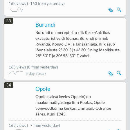
163 views
(↑163 from yesterday)
🗞️
🔍
33
Burundi
Burundi on merepiirita riik Kesk-Aafrikas
ekvaatorist veidi lõunas. Burundi piirneb
Rwanda, Kongo DV ja Tansaaniaga. Riik asub
lõunalaiuste 2º 30' S ja 4º 30’ S ning idapikkuste
28º 50' E ja 30º 53' 30" E vahel.
163 views
(
0 from yesterday
)
🗞️
🔍
5 day streak
34
Opole
Opole (saksa keeles Oppeln) on
maakonnaõigustega linn Poolas, Opole
vojevoodkonna keskus. Linn asub Odra jõe
ääres. Kuni 1945.
163 views
(
↑7 from yesterday
)