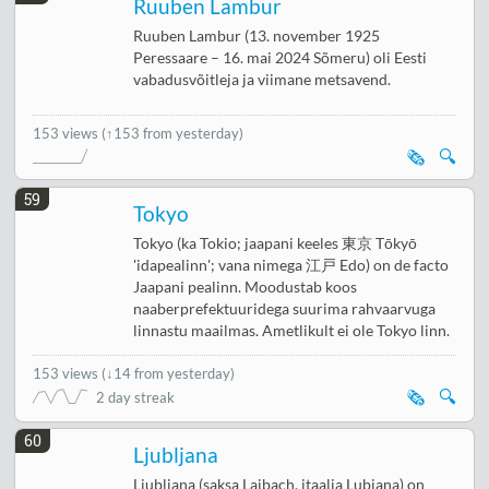
Ruuben Lambur
Ruuben Lambur (13. november 1925
Peressaare – 16. mai 2024 Sõmeru) oli Eesti
vabadusvõitleja ja viimane metsavend.
153 views
(↑153 from yesterday)
🗞️
🔍
59
Tokyo
Tokyo (ka Tokio; jaapani keeles 東京 Tōkyō
'idapealinn'; vana nimega 江戸 Edo) on de facto
Jaapani pealinn. Moodustab koos
naaberprefektuuridega suurima rahvaarvuga
linnastu maailmas. Ametlikult ei ole Tokyo linn.
153 views
(
↓14 from yesterday
)
🗞️
🔍
2 day streak
60
Ljubljana
Ljubljana (saksa Laibach, itaalia Lubiana) on