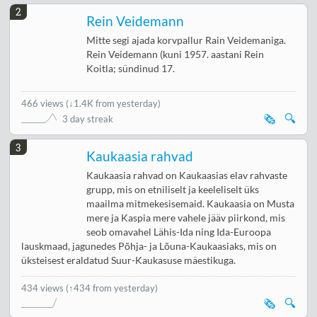
2
Rein Veidemann
Mitte segi ajada korvpallur Rain Veidemaniga.
Rein Veidemann (kuni 1957. aastani Rein
Koitla; sündinud 17.
466 views
(
↓1.4K from yesterday
)
🗞️
🔍
3 day streak
3
Kaukaasia rahvad
Kaukaasia rahvad on Kaukaasias elav rahvaste
grupp, mis on etniliselt ja keeleliselt üks
maailma mitmekesisemaid. Kaukaasia on Musta
mere ja Kaspia mere vahele jääv piirkond, mis
seob omavahel Lähis-Ida ning Ida-Euroopa
lauskmaad, jagunedes Põhja- ja Lõuna-Kaukaasiaks, mis on
üksteisest eraldatud Suur-Kaukasuse mäestikuga.
434 views
(↑434 from yesterday)
🗞️
🔍