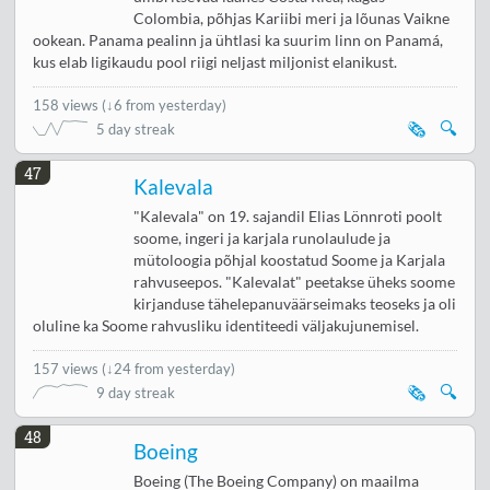
Colombia, põhjas Kariibi meri ja lõunas Vaikne
ookean. Panama pealinn ja ühtlasi ka suurim linn on Panamá,
kus elab ligikaudu pool riigi neljast miljonist elanikust.
158 views
(
↓6 from yesterday
)
🗞️
🔍
5 day streak
47
Kalevala
"Kalevala" on 19. sajandil Elias Lönnroti poolt
soome, ingeri ja karjala runolaulude ja
mütoloogia põhjal koostatud Soome ja Karjala
rahvuseepos. "Kalevalat" peetakse üheks soome
kirjanduse tähelepanuväärseimaks teoseks ja oli
oluline ka Soome rahvusliku identiteedi väljakujunemisel.
157 views
(
↓24 from yesterday
)
🗞️
🔍
9 day streak
48
Boeing
Boeing (The Boeing Company) on maailma