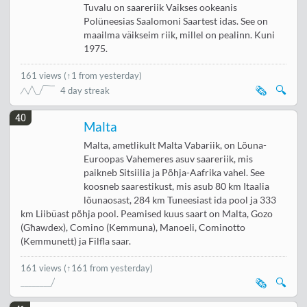
Tuvalu on saareriik Vaikses ookeanis
Polüneesias Saalomoni Saartest idas. See on
maailma väikseim riik, millel on pealinn. Kuni
1975.
161 views
(
↑1 from yesterday
)
🗞️
🔍
4 day streak
40
Malta
Malta, ametlikult Malta Vabariik, on Lõuna-
Euroopas Vahemeres asuv saareriik, mis
paikneb Sitsiilia ja Põhja-Aafrika vahel. See
koosneb saarestikust, mis asub 80 km Itaalia
lõunaosast, 284 km Tuneesiast ida pool ja 333
km Liibüast põhja pool. Peamised kuus saart on Malta, Gozo
(Għawdex), Comino (Kemmuna), Manoeli, Cominotto
(Kemmunett) ja Filfla saar.
161 views
(↑161 from yesterday)
🗞️
🔍