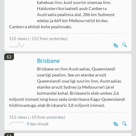
kaheksas linn, kuid suurim sisemaa linn.
Haldusterritoriaalselt asub Canberra
Austraalia pealinna alal, 286 km Sydneyst
edelas ja 669 km Melbourne'ist kirdes.
Canberra ehitati kohe pealinnaks.
152 views
(↑152 from yesterday)
🗞️
🔍
63
Brisbane
Brisbane on linn Austraalias, Queenslandi
osariigi pealinn. See on elanike arvult
Queenslandi osariigi suurim linn, Austraalias
elanike arvult Sydney ja Melbourne'i järel
kolmandal kohal. Brisbane'is elab umbes 2,6
miljonit inimest ning koos seda ümbritseva Kagu-Queenslandi
hiidlinnastuga, elab Brisbane'is 3,8 miljonit inimest.
152 views
(
↓10 from yesterday
)
🗞️
🔍
9 day streak