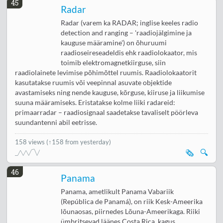
45
Radar
Radar (varem ka RADAR; inglise keeles radio
detection and ranging – 'raadiojälgimine ja
kauguse määramine') on õhuruumi
raadioseireseadeldis ehk raadiolokaator, mis
toimib elektromagnetkiirguse, siin
raadiolainete levimise põhimõttel ruumis. Raadiolokaatorit
kasutatakse ruumis või veepinnal asuvate objektide
avastamiseks ning nende kauguse, kõrguse, kiiruse ja liikumise
suuna määramiseks. Eristatakse kolme liiki radareid:
primaarradar – raadiosignaal saadetakse tavaliselt pöörleva
suundantenni abil eetrisse.
158 views
(↑158 from yesterday)
🗞️
🔍
46
Panama
Panama, ametlikult Panama Vabariik
(República de Panamá), on riik Kesk-Ameerika
lõunaosas, piirnedes Lõuna-Ameerikaga. Riiki
ümbritsevad läänes Costa Rica, kagus