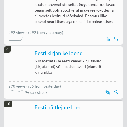
kuulub ahvenaliste seltsi. Sugukonda kuuluvad
peamiselt põhjapoolkeral mageveekogudes ja
riimvetes levinud röövkalad. Enamus liike
elavad nearktises, aga on ka liike palearktises.
292 views
(↑292 from yesterday)
🗞️
🔍
9
Eesti kirjanike loend
Siin loetletakse eesti keeles kirjutavaid
(kirjutanud) või Eestis elavaid (elanud)
kirjanikke
290 views
(
↑35 from yesterday
)
🗞️
🔍
9+ day streak
10
Eesti näitlejate loend