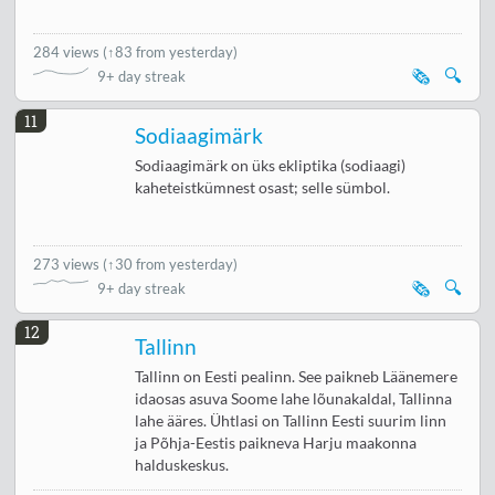
284 views
(
↑83 from yesterday
)
🗞️
🔍
9+ day streak
11
Sodiaagimärk
Sodiaagimärk on üks ekliptika (sodiaagi)
kaheteistkümnest osast; selle sümbol.
273 views
(
↑30 from yesterday
)
🗞️
🔍
9+ day streak
12
Tallinn
Tallinn on Eesti pealinn. See paikneb Läänemere
idaosas asuva Soome lahe lõunakaldal, Tallinna
lahe ääres. Ühtlasi on Tallinn Eesti suurim linn
ja Põhja-Eestis paikneva Harju maakonna
halduskeskus.