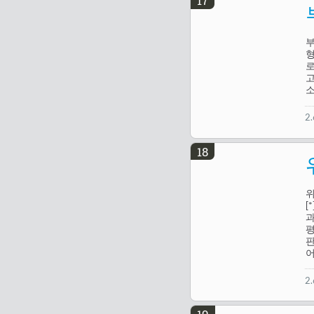
17
부
로
고
소
2
18
위
[
과
평
판
어
2