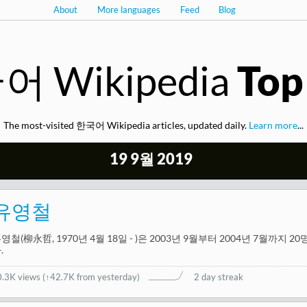
About
More languages
Feed
Blog
 Wikipedia
Top
The most-visited 한국어 Wikipedia articles, updated daily.
Learn more
...
19 9월 2019
유영철
영철(柳永哲, 1970년 4월 18일 - )은 2003년 9월부터 2004년 7월까지
.
0.3K views
(
↑42.7K from yesterday
)
2 day streak