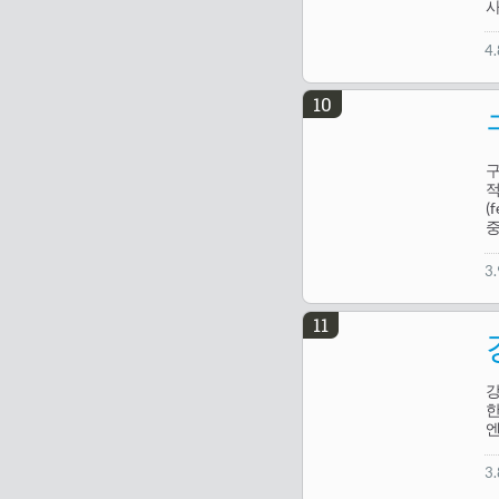
사
4
10
구
적
(
중
3
11
강
한
3