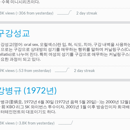
 수목 미니시리즈이다.
.8K views
(
↑306 from yesterday
)
2 day streak
구강성교
강성교(영어: oral sex, 오럴섹스)란 입, 혀, 식도, 치아, 구강 내벽을 사
으로는 구강으로 상대방의 성기를 애무하는 행위를 말하며 커닐링구스(Cunni
fellatio)로 나누어 진다. 특히 여성의 성기를 구강으로 애무하는 커닐링
요한 과정이 되고 있다.
.9K views
(
↓53 from yesterday
)
2 day streak
강병규 (1972년)
병규(姜炳圭, 1972년 6월 30일 (1972년 음력 5월 20일) - )는 2000년 
 前 KBO 리그 SK 와이번스 투수이자, 2001년 1월 이후 방송인이자 희
엔터테인먼트의 대표이기도 하다.
.8K views
(↑3.8K from yesterday)