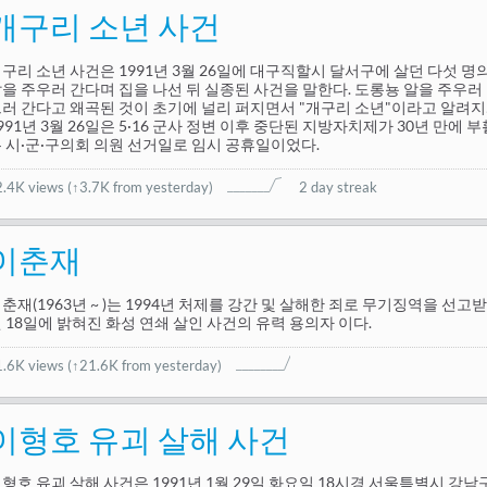
개구리 소년 사건
구리 소년 사건은 1991년 3월 26일에 대구직할시 달서구에 살던 다섯 
을 주우러 간다며 집을 나선 뒤 실종된 사건을 말한다. 도롱뇽 알을 주우러
러 간다고 왜곡된 것이 초기에 널리 퍼지면서 "개구리 소년"이라고 알려지
991년 3월 26일은 5·16 군사 정변 이후 중단된 지방자치제가 30년 만에
 시·군·구의회 의원 선거일로 임시 공휴일이었다.
2.4K views
(
↑3.7K from yesterday
)
2 day streak
이춘재
춘재(1963년 ~ )는 1994년 처제를 강간 및 살해한 죄로 무기징역을 선고받
 18일에 밝혀진 화성 연쇄 살인 사건의 유력 용의자 이다.
1.6K views
(↑21.6K from yesterday)
이형호 유괴 살해 사건
형호 유괴 살해 사건은 1991년 1월 29일 화요일 18시경 서울특별시 