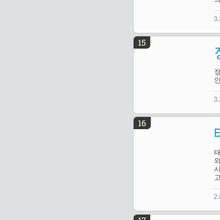
3
15
정
인
3
16
태
와
시
고
2