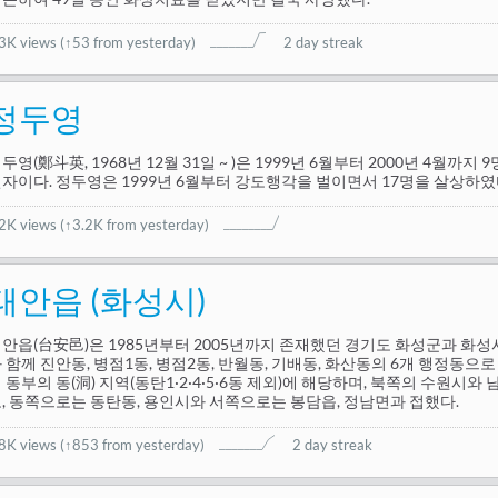
.3K views
(
↑53 from yesterday
)
2 day streak
정두영
두영(鄭斗英, 1968년 12월 31일 ~ )은 1999년 6월부터 2000년 4월까지
자이다. 정두영은 1999년 6월부터 강도행각을 벌이면서 17명을 살상하였
.2K views
(↑3.2K from yesterday)
태안읍 (화성시)
안읍(台安邑)은 1985년부터 2005년까지 존재했던 경기도 화성군과 화성
 함께 진안동, 병점1동, 병점2동, 반월동, 기배동, 화산동의 6개 행정동으
 동부의 동(洞) 지역(동탄1·2·4·5·6동 제외)에 해당하며, 북쪽의 수원시
, 동쪽으로는 동탄동, 용인시와 서쪽으로는 봉담읍, 정남면과 접했다.
.8K views
(
↑853 from yesterday
)
2 day streak