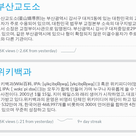
부산교도소
산교도소(釜山矯導所)는 부산광역시 강서구 대저1동에 있는 대한민국의 교
형자가 주로 수용되어 있으며, 대한민국 법무부 교정본부 소속의 대구지방
서 소장은 교정부이사관으로 임명된다. 부산광역시 강서구 대저중앙로29번
 있으며, 같은 부산광역시에 있으나 형이 확정되지 않은 미결수용자가 주
와 다른 기관이다.
.6K views
(↑2.6K from yesterday)
위키백과
키백과(Wiki百科, IPA: [ɥikçibɛ̝k̚k͈wa̠], [ykçibɛ̝k̚k͈wa̠] ( )) 혹은 위키
*], IPA: [ˌwɪkɪˈpiːdɪə] ( ))는 모두가 함께 만들어 가며 누구나 자유롭게 
사전이다. 2001년 1월 15일, 지미 웨일스와 래리 생어가 시작하였고, 대
가받고 있다.위키백과의 운영은 비영리 단체인 위키미디어 재단이 하고 있다. 
 532만여 개, 한국어판 468,997개를 비롯하여 300여 언어판을 합하면 
 있으며 꾸준히 성장하고 있다.
.6K views
(
↓21 from yesterday
)
9+ day streak