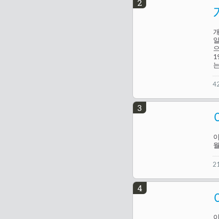
2
개
알
으
1
는
4
3
이
월
2
4
이