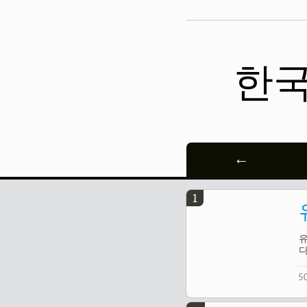
한국어
←
1
유
다
5