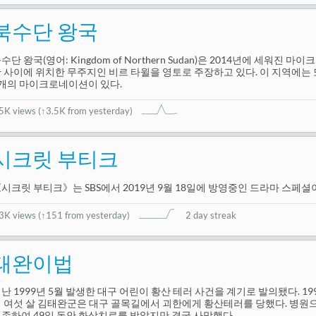
북수단 왕국
수단 왕국(영어: Kingdom of Northern Sudan)은 2014년에 세워진
 사이에 위치한 무주지인 비르 타윌을 영토로 주장하고 있다. 이 지역에는
개의 마이크로네이션이 있다.
.5K views
(↑3.5K from yesterday)
시크릿 부티크
시크릿 부티크》는 SBS에서 2019년 9월 18일에 방영중인 드라마 스페셜
.3K views
(
↑151 from yesterday
)
2 day streak
태완이법
난 1999년 5월 발생한 대구 어린이 황산 테러 사건을 계기로 발의됐다. 199
 여섯 살 김태완군은 대구 골목길에서 괴한에게 황산테러를 당했다. 병원
존하여 49일 동안 화상치료를 받았지만 결국 사망했다.