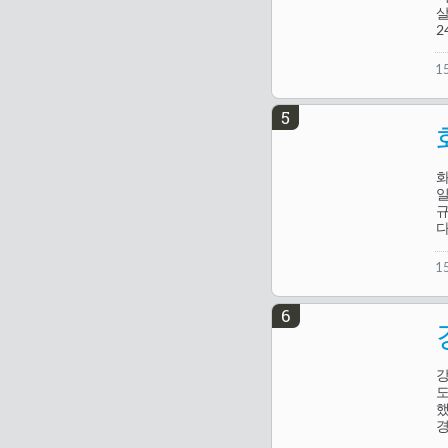
살
2
1
5
화
일
규
다
1
6
강
도
했
경