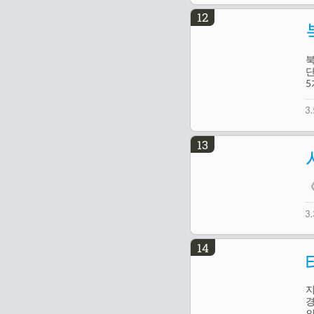
12
북
단
5
3
13
《
3
14
지
경
의