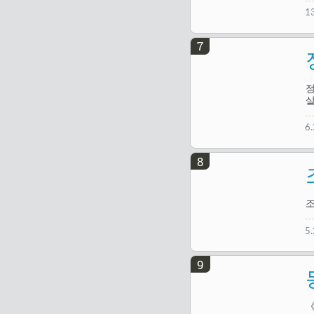
1
7
정
6
8
조
5
9
《