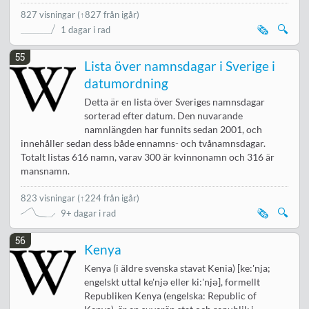
827 visningar
(↑827 från igår)
🗞️
🔍
1 dagar i rad
55
Lista över namnsdagar i Sverige i
datumordning
Detta är en lista över Sveriges namnsdagar
sorterad efter datum. Den nuvarande
namnlängden har funnits sedan 2001, och
innehåller sedan dess både ennamns- och tvånamnsdagar.
Totalt listas 616 namn, varav 300 är kvinnonamn och 316 är
mansnamn.
823 visningar
(
↑224 från igår
)
🗞️
🔍
9+ dagar i rad
56
Kenya
Kenya (i äldre svenska stavat Kenia) [ke:'nja;
engelskt uttal ke'njə eller ki:'njə], formellt
Republiken Kenya (engelska: Republic of