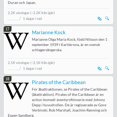
Duran och Japan.
2.2K visningar
(↑2.2K från igår)
🗞️
🔍
1 dagar i rad
17
Marianne Kock
Marianne Olga Maria Kock, född Nilsson den 1
september 1939 i Karlskrona, är en svensk
schlagersångerska.
2.1K visningar
(↑2.1K från igår)
🗞️
🔍
1 dagar i rad
18
Pirates of the Caribbean
För åkattraktionen, se Pirates of the Caribbean
(åkattraktion). Pirates of the Caribbean är en
action-komedi-äventyrsfilmserie med Johnny
Depp i huvudrollen. De är regisserade av Gore
Verbinski, Rob Marshall, Joachim Rønning och
Espen Sandberg.