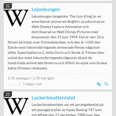
22
Lejonkungen
Lejonkungen (engelska: The Lion King) är en
amerikansk animerad långfilm, producerad av
Walt Disney Feature Animation och
distribuerad av Walt Disney Pictures med
biopremiär den 15 juni 1994. Det är den 32:a
filmen på listan över Disneyklassiker, och den är i USA den
fjärde mest inkomstbringande animerade filmen någonsin
(efter Superhjältarna 2, Hitta Doris och Shrek 2). Filmen blev
också den mest inkomstbringande någonsin bland de
handritade animerade filmerna och tillhör en epok som brukar
kallas Disneys renässans.
1.7K visningar
(↑1.7K från igår)
🗞️
🔍
1 dagar i rad
23
Lockerbieattentatet
Lockerbieattentatet var ett sprängattentat på
ett passagerarplan av typen Boeing 747 som
inträffade den 21 december 1988 över den