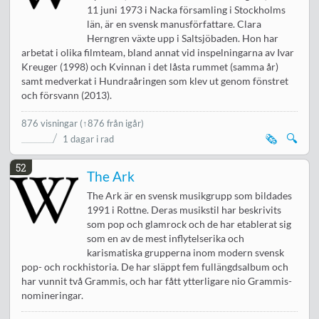
11 juni 1973 i Nacka församling i Stockholms
län, är en svensk manusförfattare. Clara
Herngren växte upp i Saltsjöbaden. Hon har
arbetat i olika filmteam, bland annat vid inspelningarna av Ivar
Kreuger (1998) och Kvinnan i det låsta rummet (samma år)
samt medverkat i Hundraåringen som klev ut genom fönstret
och försvann (2013).
876 visningar
(↑876 från igår)
🗞️
🔍
1 dagar i rad
52
The Ark
The Ark är en svensk musikgrupp som bildades
1991 i Rottne. Deras musikstil har beskrivits
som pop och glamrock och de har etablerat sig
som en av de mest inflytelserika och
karismatiska grupperna inom modern svensk
pop- och rockhistoria. De har släppt fem fullängdsalbum och
har vunnit två Grammis, och har fått ytterligare nio Grammis-
nomineringar.