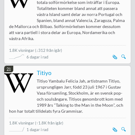
totala solförmörkelse som inträffar i Europa.
Totaliteten kommer bland annat att passera
västra Island samt delar av norra Portugal och
Spanien, bland annat Valencia, Zaragoza, Palma
de Mallorca och Bilbao. Solförmörkelsen kommer dessutom
att vara partiell i stora delar av Europa, Nordamerika och
västra Afrika.
1.8K visningar
(
↓312 från igår
)
🗞️
🔍
6 dagar i rad
21
Titiyo
Titiyo Yambalu Felicia Jah, artistnamn Titiyo,
ursprungligen Jarr, född 23 juli 1967 i Gustav
Vasa församling, Stockholm, är en svensk pop-
och soulsångare. Titiyos genombrott kom med
1989 års "Talking to the Man in the Moon", och
hon har totalt tilldelats fyra Grammisar.
1.8K visningar
(↑1.8K från igår)
🗞️
🔍
1 dagar i rad