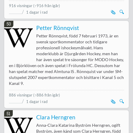
916 visningar
(↑916 från igår)
🗞️
🔍
1 dagar i rad
50
Petter Rönnqvist
Petter Rönnqvist, född 7 februari 1973, är en
svensk sportkommentator och tidigare
professionell ishockeymålvakt. Hans
moderklubb är Djurgården Hockey, men han
har även spelat tre säsonger för MODO Hockey,
en i Björklöven och även spelat i Frölunda HC. Dessutom har
han spelat matcher med Almtuna IS . Rönnquist var under SM-
slutspelet 2007 expertkommentator och bisittare i Kanal 5 och
Kanal 9.
886 visningar
(↑886 från igår)
🗞️
🔍
1 dagar i rad
51
Clara Herngren
Anna-Clara Katarina Byström Herngren, ogift
Byström, även känd som Clara Herngren, född