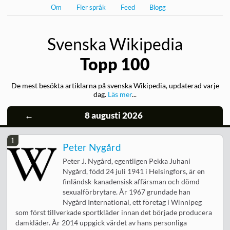
Om
Fler språk
Feed
Blogg
Svenska Wikipedia
Topp 100
De mest besökta artiklarna på svenska Wikipedia, updaterad varje
dag.
Läs mer
...
←
8 augusti 2026
1
Peter Nygård
Peter J. Nygård, egentligen Pekka Juhani
Nygård, född 24 juli 1941 i Helsingfors, är en
finländsk-kanadensisk affärsman och dömd
sexualförbrytare. År 1967 grundade han
Nygård International, ett företag i Winnipeg
som först tillverkade sportkläder innan det började producera
damkläder. År 2014 uppgick värdet av hans personliga