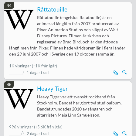
44
Råttatouille
Råttatouille (engelska: Ratatouille) är en
animerad långfilm från 2007 producerad av
Pixar Animation Studios och släppt av Walt
Disney Pictures. Filmen är skriven och
regisserad av Brad Bird, och är den åttonde
långfilmen från Pixar. Filmen hade världspremiär i flera länder
den 29 juni 2007 och i Sverige den 19 oktober samma år.
1K visningar
(↑1K från igår)
🗞️
🔍
1 dagar i rad
45
Heavy Tiger
Heavy Tiger var ett svenskt rockband från
Stockholm. Bandet har gjort två studioalbum.
Bandet grundades 2010 av sångaren och
gitarristen Maja Linn Samuelsson.
996 visningar
(
↓5.6K från igår
)
🗞️
🔍
2 dagar i rad