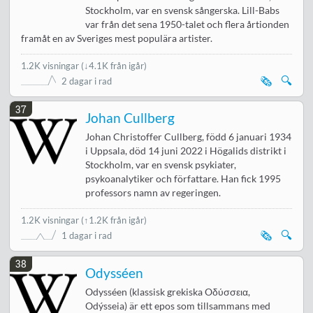
Stockholm, var en svensk sångerska. Lill-Babs
var från det sena 1950-talet och flera årtionden
framåt en av Sveriges mest populära artister.
1.2K visningar
(
↓4.1K från igår
)
🗞️
🔍
2 dagar i rad
37
Johan Cullberg
Johan Christoffer Cullberg, född 6 januari 1934
i Uppsala, död 14 juni 2022 i Högalids distrikt i
Stockholm, var en svensk psykiater,
psykoanalytiker och författare. Han fick 1995
professors namn av regeringen.
1.2K visningar
(↑1.2K från igår)
🗞️
🔍
1 dagar i rad
38
Odysséen
Odysséen (klassisk grekiska Oδύσσεια,
Odýsseia) är ett epos som tillsammans med