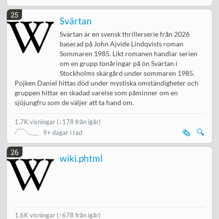
25
Svärtan
Svärtan är en svensk thrillerserie från 2026
baserad på John Ajvide Lindqvists roman
Sommaren 1985. Likt romanen handlar serien
om en grupp tonåringar på ön Svärtan i
Stockholms skärgård under sommaren 1985.
Pojken Daniel hittas död under mystiska omständigheter och
gruppen hittar en skadad varelse som påminner om en
sjöjungfru som de väljer att ta hand om.
1.7K visningar
(
↓178 från igår
)
🗞️
🔍
9+ dagar i rad
26
wiki.phtml
1.6K visningar
(
↑678 från igår
)