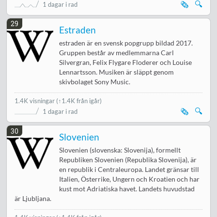
🗞️
🔍
1 dagar i rad
29
Estraden
estraden är en svensk popgrupp bildad 2017.
Gruppen består av medlemmarna Carl
Silvergran, Felix Flygare Floderer och Louise
Lennartsson. Musiken är släppt genom
skivbolaget Sony Music.
1.4K visningar
(↑1.4K från igår)
🗞️
🔍
1 dagar i rad
30
Slovenien
Slovenien (slovenska: Slovenija), formellt
Republiken Slovenien (Republika Slovenija), är
en republik i Centraleuropa. Landet gränsar till
Italien, Österrike, Ungern och Kroatien och har
kust mot Adriatiska havet. Landets huvudstad
är Ljubljana.