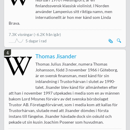
februari 1970 i Helsingfors, är en
finlandssvensk klassisk violinist. I Norden
använder Lampenius sitt riktiga namn, men
internationellt är hon mer känd som Linda
Brava.
7.3K visningar
(
↑6.2K från igår
)
🗞️
🔍
5 dagar i rad
4
Thomas Jisander
Thomas Julius Jisander, numera Thomas
Johansson, född 3 november 1966 i Göteborg,
är en svensk finansman, mest känd för sin
inblandning i Trustorhärvan i slutet av 1990-
talet. Jisander blev känd för allmänheten efter
att han i november 1997 utpekades i media som en av männen
bakom Lord Moynes förvärv av det svenska börsbolaget
Trustor AB. Företagsförvärvet, som i media kom att kallas för
Trustorhärvan, slutade med att Jisander dömdes i första
instans till fängelse. Jisander hävdade dock sin oskuld och
pekade ut sin kusin Joachim Posener som huvudman.