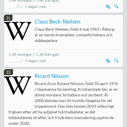
1.4K visningar
(↑1.4K från igår)
🗞️
🔍
1 dagar i rad
31
Claus Beck-Nielsen
Claus Beck-Nielsen, född 6 maj 1963 i Ålborg,
är en dansk dramatiker, romanförfattare och
skådespelare.
1.3K visningar
(↑1.3K från igår)
🗞️
🔍
1 dagar i rad
32
Ricard Nilsson
Ricard Aron Roland Nilsson, född 10 april 1976
i Oppmanna församling, Kristianstads län, är en
dömd mördare, författare och skribent. År
2000 dömdes han till livstids fängelse för ett
trippelmord. Han blev hösten 2019 villkorligt
frigiven efter att ha avtjänat två tredjedelar av det
tidsbestämda straffet, och frivårdens övervakning upphörde
under 2020.