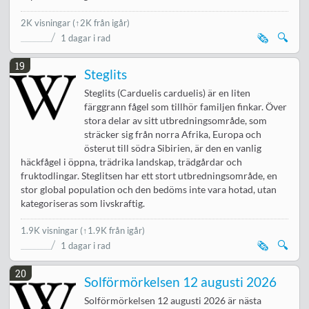
2K visningar
(↑2K från igår)
🗞️
🔍
1 dagar i rad
19
Steglits
Steglits (Carduelis carduelis) är en liten
färggrann fågel som tillhör familjen finkar. Över
stora delar av sitt utbredningsområde, som
sträcker sig från norra Afrika, Europa och
österut till södra Sibirien, är den en vanlig
häckfågel i öppna, trädrika landskap, trädgårdar och
fruktodlingar. Steglitsen har ett stort utbredningsområde, en
stor global population och den bedöms inte vara hotad, utan
kategoriseras som livskraftig.
1.9K visningar
(↑1.9K från igår)
🗞️
🔍
1 dagar i rad
20
Solförmörkelsen 12 augusti 2026
Solförmörkelsen 12 augusti 2026 är nästa