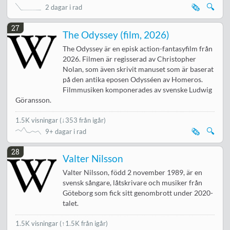
🗞️
🔍
2 dagar i rad
27
The Odyssey (film, 2026)
The Odyssey är en episk action-fantasyfilm från
2026. Filmen är regisserad av Christopher
Nolan, som även skrivit manuset som är baserat
på den antika eposen Odysséen av Homeros.
Filmmusiken komponerades av svenske Ludwig
Göransson.
1.5K visningar
(
↓353 från igår
)
🗞️
🔍
9+ dagar i rad
28
Valter Nilsson
Valter Nilsson, född 2 november 1989, är en
svensk sångare, låtskrivare och musiker från
Göteborg som fick sitt genombrott under 2020-
talet.
1.5K visningar
(↑1.5K från igår)