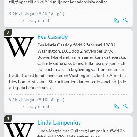
tillgångar till cirka 944 miljoner kanadensiska dollar.
9.2K visningar
(↑9.2K från igår)
🗞️
🔍
1 dagar i rad
2
Eva Cassidy
Eva Marie Cassidy, född 2 februari 1963 i
Washington, D.C., död 2 november 1996 i
Bowie, Maryland, var en amerikansk sångerska.
Cassidy sjöng jazz, blues, folkmusik, gospel och
pop, och trots sin begåvning var hon under sin
livstid främst känd i hemstaden Washington. Utanför Amerika
blev hon först känd i Storbritannien där en radiokanal började
att spela hennes musik.
9.1K visningar
(↑9.1K från igår)
🗞️
🔍
1 dagar i rad
3
Linda Lampenius
Linda Magdalena Cullberg Lampenius, född 26