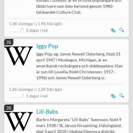
Eltham i London, är en brittisk popsångare och
låtskrivare som blev berömd genom 1980-
talsbandet Culture Club.
1.3K visningar
(
↓1.9K från igår
)
🗞️
🔍
2 dagar i rad
35
Iggy Pop
Iggy Pop, eg. James Newell Osterberg, född 21
april 1947 i Muskegon, Michigan, är en
amerikansk rocksångare och skådespelare. Han
är son till Louella (född Christensen; 1917–
1996) och James Newell Osterberg sr.
1.2K visningar
(↑1.2K från igår)
🗞️
🔍
1 dagar i rad
36
Lill-Babs
Barbro Margareta "Lill-Babs" Svensson, född 9
mars 1938 i Tå, Järvsö församling, Hälsingland,
död 3 april 2018 i Hedvig Eleonora distrikt,