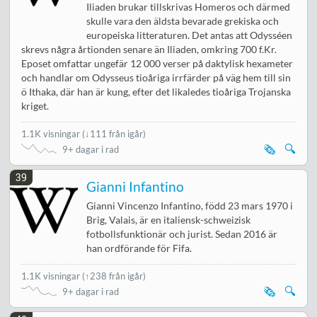
Iliaden brukar tillskrivas Homeros och därmed
skulle vara den äldsta bevarade grekiska och
europeiska litteraturen. Det antas att Odysséen
skrevs några årtionden senare än Iliaden, omkring 700 f.Kr.
Eposet omfattar ungefär 12 000 verser på daktylisk hexameter
och handlar om Odysseus tioåriga irrfärder på väg hem till sin
ö Ithaka, där han är kung, efter det likaledes tioåriga Trojanska
kriget.
1.1K visningar
(
↓111 från igår
)
🗞️
🔍
9+ dagar i rad
39
Gianni Infantino
Gianni Vincenzo Infantino, född 23 mars 1970 i
Brig, Valais, är en italiensk-schweizisk
fotbollsfunktionär och jurist. Sedan 2016 är
han ordförande för Fifa.
1.1K visningar
(
↑238 från igår
)
🗞️
🔍
9+ dagar i rad