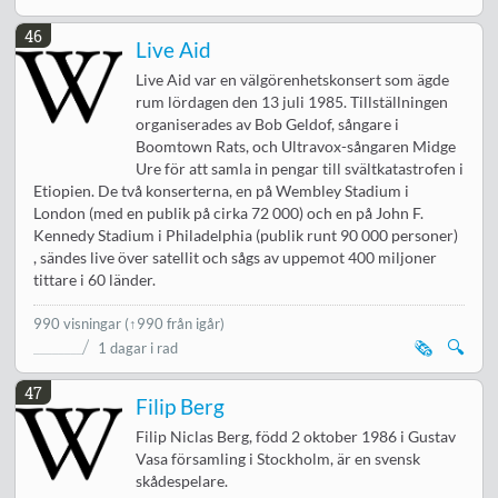
46
Live Aid
Live Aid var en välgörenhetskonsert som ägde
rum lördagen den 13 juli 1985. Tillställningen
organiserades av Bob Geldof, sångare i
Boomtown Rats, och Ultravox-sångaren Midge
Ure för att samla in pengar till svältkatastrofen i
Etiopien. De två konserterna, en på Wembley Stadium i
London (med en publik på cirka 72 000) och en på John F.
Kennedy Stadium i Philadelphia (publik runt 90 000 personer)
, sändes live över satellit och sågs av uppemot 400 miljoner
tittare i 60 länder.
990 visningar
(↑990 från igår)
🗞️
🔍
1 dagar i rad
47
Filip Berg
Filip Niclas Berg, född 2 oktober 1986 i Gustav
Vasa församling i Stockholm, är en svensk
skådespelare.