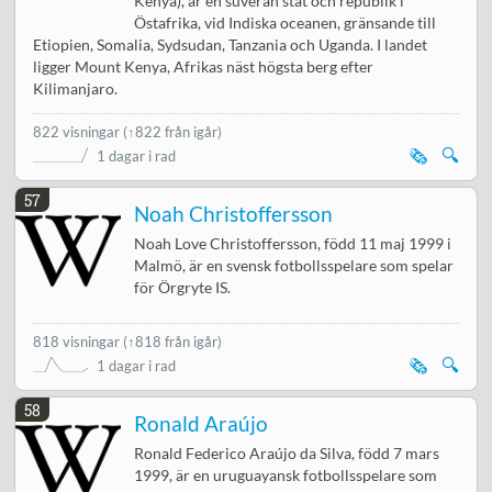
Kenya), är en suverän stat och republik i
Östafrika, vid Indiska oceanen, gränsande till
Etiopien, Somalia, Sydsudan, Tanzania och Uganda. I landet
ligger Mount Kenya, Afrikas näst högsta berg efter
Kilimanjaro.
822 visningar
(↑822 från igår)
🗞️
🔍
1 dagar i rad
57
Noah Christoffersson
Noah Love Christoffersson, född 11 maj 1999 i
Malmö, är en svensk fotbollsspelare som spelar
för Örgryte IS.
818 visningar
(↑818 från igår)
🗞️
🔍
1 dagar i rad
58
Ronald Araújo
Ronald Federico Araújo da Silva, född 7 mars
1999, är en uruguayansk fotbollsspelare som