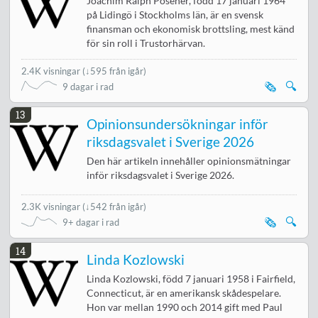
Joachim Ralph Posener, född 17 januari 1964
på Lidingö i Stockholms län, är en svensk
finansman och ekonomisk brottsling, mest känd
för sin roll i Trustorhärvan.
2.4K visningar
(
↓595 från igår
)
🗞️
🔍
9 dagar i rad
13
Opinionsundersökningar inför
riksdagsvalet i Sverige 2026
Den här artikeln innehåller opinionsmätningar
inför riksdagsvalet i Sverige 2026.
2.3K visningar
(
↓542 från igår
)
🗞️
🔍
9+ dagar i rad
14
Linda Kozlowski
Linda Kozlowski, född 7 januari 1958 i Fairfield,
Connecticut, är en amerikansk skådespelare.
Hon var mellan 1990 och 2014 gift med Paul