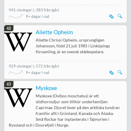
941 visningar
(
↓383 från igår
)
🗞️
🔍
9+ dagar i rad
48
Aliette Opheim
Aliette Chrissi Opheim, ursprungligen
Johansson, född 21 juli 1985 i Linköpings
församling, är en svensk skådespelare.
929 visningar
(
↓572 från igår
)
🗞️
🔍
9+ dagar i rad
49
Myskoxe
Myskoxe (Ovibos moschatus) är ett
slidhornsdjur som tillhör underfamiljen
Caprinae. Djuret lever på den arktiska tundran
framför allt i Grönland, Kanada och Alaska.
Små flockar har inplanterats i Tajmyrien i
Ryssland och i Dovrefjell i Norge.