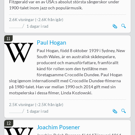
Fitzgerald var en av USA:s absolut största sångerskor under
1900-talet inom jazz och populärmusik.
2.6K visningar
(↑2.6K från igår)
🗞️
🔍
1 dagar i rad
11
Paul Hogan
Paul Hogan, född 8 oktober 1939 i Sydney, New
South Wales, är en australisk skådespelare,
producent och manusförfattare, framförallt
känd för rollen som den tystlåtne men
företagsamme Crocodile Dundee. Paul Hogan
slog igenom internationellt med Crocodile Dundee-filmerna
på 1980-talet. Han var mellan 1990 och 2014 gift med sin
motspelerska i dessa filmer, Linda Kozlowski.
2.5K visningar
(↑2.5K från igår)
🗞️
🔍
1 dagar i rad
12
Joachim Posener