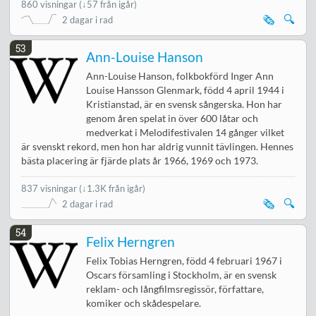
860 visningar
(
↓57 från igår
)
🗞️
🔍
2 dagar i rad
53
Ann-Louise Hanson
Ann-Louise Hanson, folkbokförd Inger Ann
Louise Hansson Glenmark, född 4 april 1944 i
Kristianstad, är en svensk sångerska. Hon har
genom åren spelat in över 600 låtar och
medverkat i Melodifestivalen 14 gånger vilket
är svenskt rekord, men hon har aldrig vunnit tävlingen. Hennes
bästa placering är fjärde plats år 1966, 1969 och 1973.
837 visningar
(
↓1.3K från igår
)
🗞️
🔍
2 dagar i rad
54
Felix Herngren
Felix Tobias Herngren, född 4 februari 1967 i
Oscars församling i Stockholm, är en svensk
reklam- och långfilmsregissör, författare,
komiker och skådespelare.