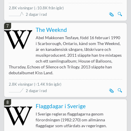
2.8K visningar
(
↓10.8K från igår
)
🗞️
🔍
2 dagar i rad
7
The Weeknd
Abel Makkonen Tesfaye, född 16 februari 1990
i Scarborough, Ontario, känd som The Weeknd,
är en kanadensisk sångare, låtskrivare och
musikproducent. 2011 släppte han tre mixtapes
och ett samlingsalbum; House of Balloons,
Thursday, Echoes of Silence och Trilogy. 2013 släppte han
debutalbumet Kiss Land.
2.8K visningar
(
↑1.4K från igår
)
🗞️
🔍
2 dagar i rad
8
Flaggdagar i Sverige
I Sverige regleras flaggdagarna genom
förordningen (1982:270) om allmänna
flaggdagar som utfärdats av regeringen.