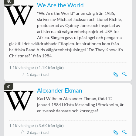
40
We Are the World
"We Are the World" är en sång från 1985,
skriven av Michael Jackson och Lionel Richie,
producerad av Quincy Jones och inspelad av
artisterna på välgörenhetsprojektet USA for
Africa. Sången gavs ut på singel och pengarna
gick till det svältdrabbade Etiopien. Inspirationen kom från
brittiska Band Aids välgörenhetsjulsingel "Do They Know It's
Christmas?" från 1984.
1.1K visningar
(↑1.1K från igår)
🗞️
🔍
1 dagar i rad
41
Alexander Ekman
Karl Wilhelm Alexander Ekman, född 12
januari 1984 i Kista församling i Stockholm, är
en svensk dansare och koreograf.
1.1K visningar
(
↓3.6K från igår
)
🗞️
🔍
2 dagar i rad