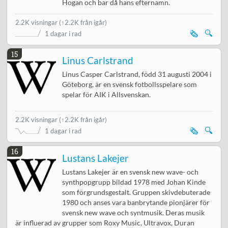
Hogan och bar då hans efternamn.
2.2K visningar
(↑2.2K från igår)
🗞️
🔍
1 dagar i rad
15
Linus Carlstrand
Linus Casper Carlstrand, född 31 augusti 2004 i
Göteborg, är en svensk fotbollsspelare som
spelar för AIK i Allsvenskan.
2.2K visningar
(↑2.2K från igår)
🗞️
🔍
1 dagar i rad
16
Lustans Lakejer
Lustans Lakejer är en svensk new wave- och
synthpopgrupp bildad 1978 med Johan Kinde
som förgrundsgestalt. Gruppen skivdebuterade
1980 och anses vara banbrytande pionjärer för
svensk new wave och syntmusik. Deras musik
är influerad av grupper som Roxy Music, Ultravox, Duran