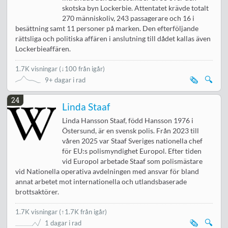
skotska byn Lockerbie. Attentatet krävde totalt
270 människoliv, 243 passagerare och 16 i
besättning samt 11 personer på marken. Den efterföljande
rättsliga och politiska affären i anslutning till dådet kallas även
Lockerbieaffären.
1.7K visningar
(
↓100 från igår
)
🗞️
🔍
9+ dagar i rad
24
Linda Staaf
Linda Hansson Staaf, född Hansson 1976 i
Östersund, är en svensk polis. Från 2023 till
våren 2025 var Staaf Sveriges nationella chef
för EU:s polismyndighet Europol. Efter tiden
vid Europol arbetade Staaf som polismästare
vid Nationella operativa avdelningen med ansvar för bland
annat arbetet mot internationella och utlandsbaserade
brottsaktörer.
1.7K visningar
(↑1.7K från igår)
🗞️
🔍
1 dagar i rad