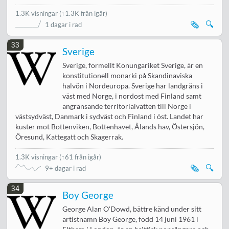
1.3K visningar
(↑1.3K från igår)
🗞️
🔍
1 dagar i rad
33
Sverige
Sverige, formellt Konungariket Sverige, är en
konstitutionell monarki på Skandinaviska
halvön i Nordeuropa. Sverige har landgräns i
väst med Norge, i nordost med Finland samt
angränsande territorialvatten till Norge i
västsydväst, Danmark i sydväst och Finland i öst. Landet har
kuster mot Bottenviken, Bottenhavet, Ålands hav, Östersjön,
Öresund, Kattegatt och Skagerrak.
1.3K visningar
(
↑61 från igår
)
🗞️
🔍
9+ dagar i rad
34
Boy George
George Alan O'Dowd, bättre känd under sitt
artistnamn Boy George, född 14 juni 1961 i