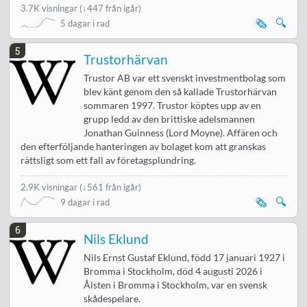
3.7K visningar
(
↓447 från igår
)
🗞️
🔍
5 dagar i rad
5
Trustorhärvan
Trustor AB var ett svenskt investmentbolag som
blev känt genom den så kallade Trustorhärvan
sommaren 1997. Trustor köptes upp av en
grupp ledd av den brittiske adelsmannen
Jonathan Guinness (Lord Moyne). Affären och
den efterföljande hanteringen av bolaget kom att granskas
rättsligt som ett fall av företagsplundring.
2.9K visningar
(
↓561 från igår
)
🗞️
🔍
9 dagar i rad
6
Nils Eklund
Nils Ernst Gustaf Eklund, född 17 januari 1927 i
Bromma i Stockholm, död 4 augusti 2026 i
Ålsten i Bromma i Stockholm, var en svensk
skådespelare.