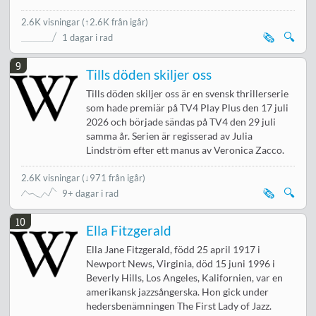
2.6K visningar
(↑2.6K från igår)
🗞️
🔍
1 dagar i rad
9
Tills döden skiljer oss
Tills döden skiljer oss är en svensk thrillerserie
som hade premiär på TV4 Play Plus den 17 juli
2026 och började sändas på TV4 den 29 juli
samma år. Serien är regisserad av Julia
Lindström efter ett manus av Veronica Zacco.
2.6K visningar
(
↓971 från igår
)
🗞️
🔍
9+ dagar i rad
10
Ella Fitzgerald
Ella Jane Fitzgerald, född 25 april 1917 i
Newport News, Virginia, död 15 juni 1996 i
Beverly Hills, Los Angeles, Kalifornien, var en
amerikansk jazzsångerska. Hon gick under
hedersbenämningen The First Lady of Jazz.