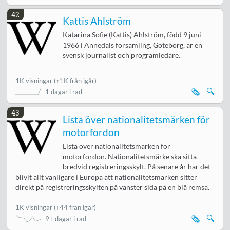
42
Kattis Ahlström
Katarina Sofie (Kattis) Ahlström, född 9 juni
1966 i Annedals församling, Göteborg, är en
svensk journalist och programledare.
1K visningar
(↑1K från igår)
🗞️
🔍
1 dagar i rad
43
Lista över nationalitetsmärken för
motorfordon
Lista över nationalitetsmärken för
motorfordon. Nationalitetsmärke ska sitta
bredvid registreringsskylt. På senare år har det
blivit allt vanligare i Europa att nationalitetsmärken sitter
direkt på registreringsskylten på vänster sida på en blå remsa.
1K visningar
(
↑44 från igår
)
🗞️
🔍
9+ dagar i rad